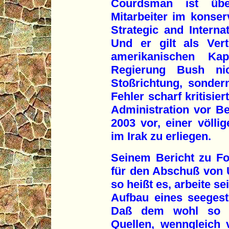
Courdsman ist übe
Mitarbeiter im konser
Strategic and Interna
Und er gilt als Ver
amerikanischen Kap
Regierung Bush nic
Stoßrichtung, sonder
Fehler scharf kritisie
Administration vor B
2003 vor, einer völli
im Irak zu erliegen.
Seinem Bericht zu Fol
für den Abschuß von U
so heißt es, arbeite s
Aufbau eines seegest
Daß dem wohl so is
Quellen, wenngleich 