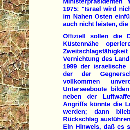
Ministerpräsidenten
1975: "Israel wird ni
im Nahen Osten einfü
auch nicht leisten, die
Offiziell sollen die
Küstennähe operier
Zweitschlagsfähig
Vernichtung des Land
1999 der israelische I
der der Gegnersc
vollkommen unver
Unterseeboote bilde
neben der Luftwaff
Angriffs könnte die Lu
werden; dann blie
Rückschlag ausführen 
Ein Hinweis, daß es 