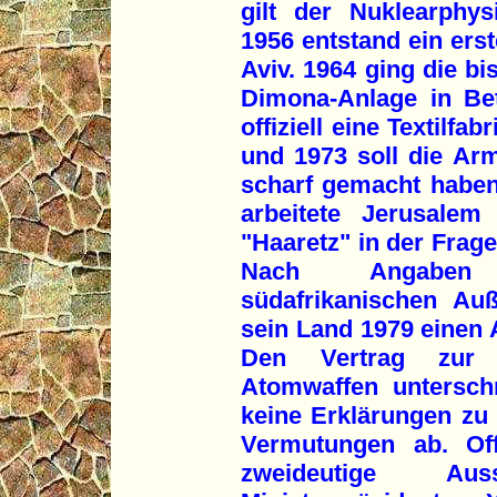
gilt der Nuklearphys
1956 entstand ein erst
Aviv. 1964 ging die b
Dimona-Anlage in Bet
offiziell eine Textilfa
und 1973 soll die Arm
scharf gemacht haben
arbeitete Jerusalem
"Haaretz" in der Frag
Nach Angaben d
südafrikanischen Au
sein Land 1979 einen
Den Vertrag zur N
Atomwaffen unterschr
keine Erklärungen zu
Vermutungen ab. Off
zweideutige A