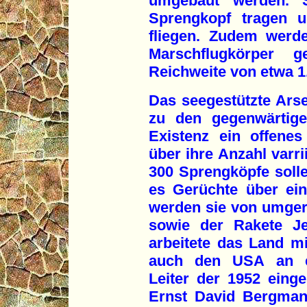
umgebaut werden. S
Sprengkopf tragen u
fliegen. Zudem werd
Marschflugkörper g
Reichweite von etwa 1
Das seegestützte Ars
zu den gegenwärtige
Existenz ein offenes
über ihre Anzahl varri
300 Sprengköpfe soll
es Gerüchte über ei
werden sie von umgerü
sowie der Rakete Je
arbeitete das Land mi
auch den USA an e
Leiter der 1952 ein
Ernst David Bergman