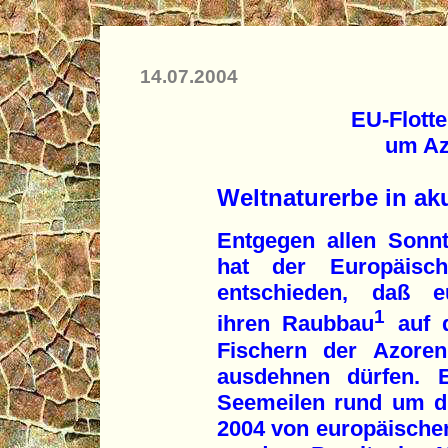
14.07.2004
EU-Flotte
um Az
Weltnaturerbe in ak
Entgegen allen Sonnt
hat der Europäisch
entschieden, daß eu
1
ihren Raubbau
auf d
Fischern der Azoren
ausdehnen dürfen. 
Seemeilen rund um d
2004 von europäischen