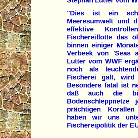
Stephan Lutter vom 
"Dies ist ein sch
Meeresumwelt und di
effektive Kontrol
Fischereiflotte das 
binnen einiger Monate
Verbeek von 'Seas a
Lutter vom WWF ergän
noch als leuchtende
Fischerei galt, wird
Besonders fatal ist n
daß auch die bis
Bodenschleppnetze j
prächtigen Koralle
haben wir uns unter
Fischereipolitik der EU