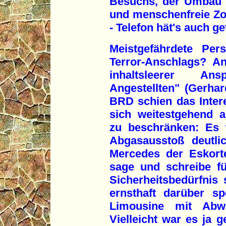
Besuchs, der Umbau 
und menschenfreie Zo
- Telefon hät's auch ge
Meistgefährdete Per
Terror-Anschlags? An
inhaltsleerer An
Angestellten" (Gerha
BRD schien das Inter
sich weitestgehend a
zu beschränken: Es 
Abgasausstoß deutli
Mercedes der Eskort
sage und schreibe fü
Sicherheitsbedürfnis 
ernsthaft darüber sp
Limousine mit Abweh
Vielleicht war es ja