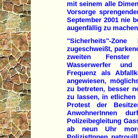
mit seinem alle Dimen
Vorsorge sprengende
September 2001 nie be
augenfällig zu machen.
"Sicherheits"-Zone
zugeschweißt, parkend
zweiten Fenster 
Wasserwerfer und
Frequenz als Abfallk
angewiesen, möglichs
zu betreten, besser n
zu lassen, in etlich
Protest der Besitze
AnwohnerInnen du
Polizeibegleitung Gas
ab neun Uhr morg
PolizistInnen patrouil