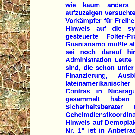
wie kaum anders z
aufzuzeigen versuchte
Vorkämpfer für Freihe
Hinweis auf die s
gesteuerte Folter
Guantánamo müßte al
sei noch darauf hi
Administration Leute 
sind, die schon unte
Finanzierung, Aus
lateinamerikanische
Contras in Nicaragu
gesammelt haben 
Sicherheitsberate
Geheimdienstkoordi
Hinweis auf Demoplaka
Nr. 1" ist in Anbetr