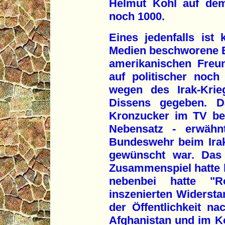
Helmut Kohl auf dem
noch 1000.
Eines jedenfalls ist
Medien beschworene B
amerikanischen Freun
auf politischer noch
wegen des Irak-Krie
Dissens gegeben. D
Kronzucker im TV bes
Nebensatz - erwähnt
Bundeswehr beim Irak
gewünscht war. Das 
Zusammenspiel hatte h
nebenbei hatte "
inszenierten Widersta
der Öffentlichkeit na
Afghanistan und im K