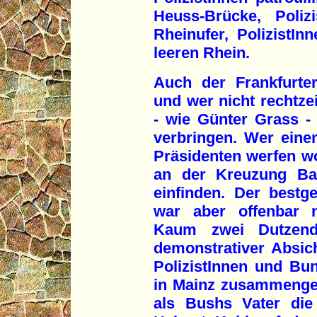
Heuss-Brücke, Poliz
Rheinufer, PolizistI
leeren Rhein.
Auch der Frankfurte
und wer nicht rechtzei
- wie Günter Grass -
verbringen. Wer eine
Präsidenten werfen wo
an der Kreuzung Bau
einfinden. Der bestg
war aber offenbar n
Kaum zwei Dutzend
demonstrativer Absich
PolizistInnen und Bu
in Mainz zusammenge
als Bushs Vater die