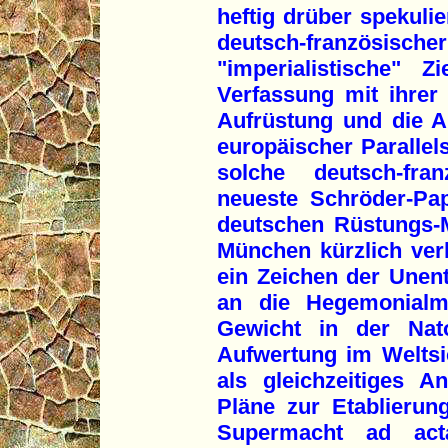
heftig drüber spekulie
deutsch-französisc
"imperialistische" 
Verfassung mit ihrer 
Aufrüstung und die A
europäischer Parallel
solche deutsch-fra
neueste Schröder-Pa
deutschen Rüstungs-M
München kürzlich ver
ein Zeichen der Unents
an die Hegemonial
Gewicht in der Na
Aufwertung im Weltsi
als gleichzeitiges A
Pläne zur Etablierun
Supermacht ad acta