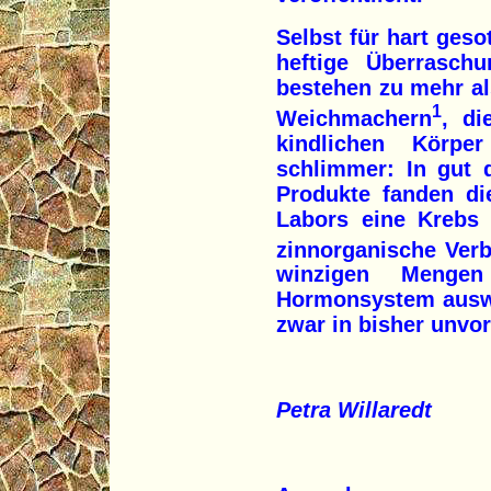
Selbst für hart geso
heftige Überrasch
bestehen zu mehr al
1
Weichmachern
, di
kindlichen Körpe
schlimmer: In gut d
Produkte fanden di
Labors eine Krebs 
zinnorganische Ver
winzigen Menge
Hormonsystem auswi
zwar in bisher unvo
Petra Willaredt