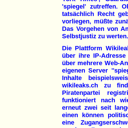
'spiegel' zutreffen. 
tatsächlich Recht ge
vorliegen, müßte zunä
Das Vorgehen von Am
Selbstjustiz zu werten
Die Plattform Wikileak
über ihre IP-Adresse 
über mehrere Web-Anbi
eigenen Server ''spieg
Inhalte beispielswe
wikileaks.ch zu fin
Piratenpartei regist
funktioniert nach w
erneut zwei seit la
einen können politis
eine Zugangserschwe