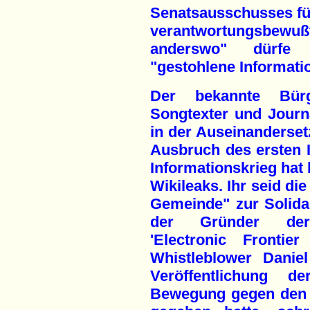
Senatsausschusses für
verantwortungsbewu
anderswo" dürfe 
"gestohlene Informatio
Der bekannte Bürge
Songtexter und Journ
in der Auseinanderse
Ausbruch des ersten I
Informationskrieg hat 
Wikileaks. Ihr seid die
Gemeinde" zur Solidar
der Gründer der B
'Electronic Frontie
Whistleblower Danie
Veröffentlichung 
Bewegung gegen den V