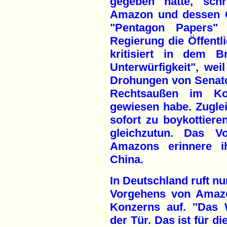
gegeben hatte, schr
Amazon und dessen G
"Pentagon Papers"
Regierung die Öffentli
kritisiert in dem B
Unterwürfigkeit", wei
Drohungen von Senat
Rechtsaußen im Ko
gewiesen habe. Zugle
sofort zu boykottiere
gleichzutun. Das V
Amazons erinnere ih
China.
In Deutschland ruft nu
Vorgehens von Amazo
Konzerns auf. ''Das 
der Tür. Das ist für d