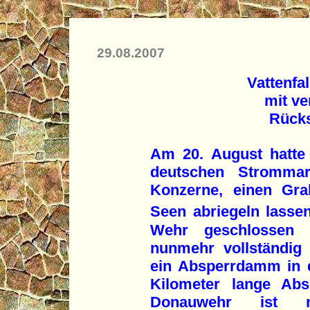
29.08.2007
Vattenfa
mit ve
Rücks
Am 20. August hatte V
deutschen Strommar
Konzerne, einen Gra
Seen abriegeln lassen
Wehr geschlossen 
nunmehr vollständig
ein Absperrdamm in 
Kilometer lange Abs
Donauwehr ist nu