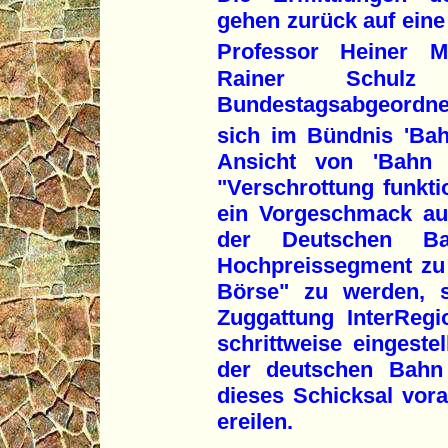
gehen zurück auf eine
Professor Heiner M
Rainer Schul
Bundestagsabgeordne
sich im Bündnis 'Bahn
Ansicht von 'Bahn f
"Verschrottung funktio
ein Vorgeschmack au
der Deutschen B
Hochpreissegment zu s
Börse" zu werden, s
Zuggattung InterReg
schrittweise eingeste
der deutschen Bahn
dieses Schicksal vora
ereilen.