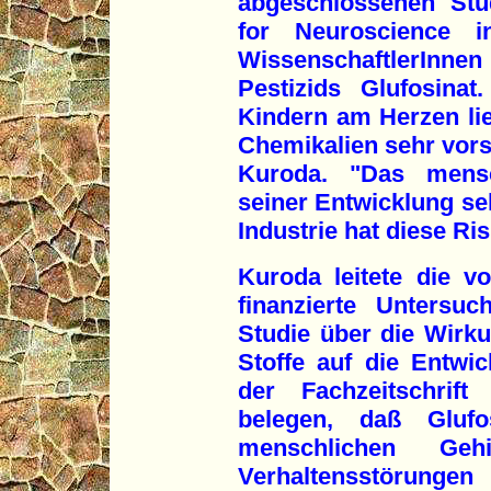
abgeschlossenen Stud
for Neuroscience i
WissenschaftlerInnen
Pestizids Glufosina
Kindern am Herzen lieg
Chemikalien sehr vorsi
Kuroda. "Das mensc
seiner Entwicklung se
Industrie hat diese Ris
Kuroda leitete die v
finanzierte Untersu
Studie über die Wir
Stoffe auf die Entwi
der Fachzeitschrift 
belegen, daß Glufo
menschlichen Geh
Verhaltensstörungen