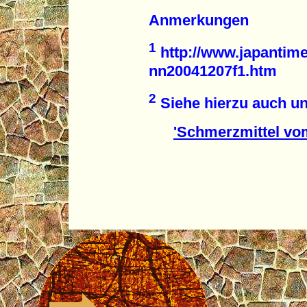
Anmerkungen
1
http://www.japantimes
nn20041207f1.htm
2
Siehe hierzu auch un
'Schmerzmittel v