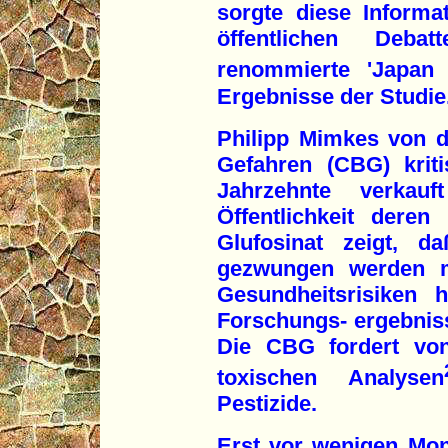
sorgte diese Informat
öffentlichen Deba
renommierte 'Japan 
Ergebnisse der Studie
Philipp Mimkes von d
Gefahren (CBG) kriti
Jahrzehnte verka
Öffentlichkeit deren
Glufosinat zeigt, d
gezwungen werden m
Gesundheitsrisiken 
Forschungs- ergebniss
Die CBG fordert von
toxischen Analysen
Pestizide.
Erst vor wenigen Mon