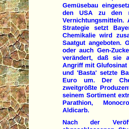
Gemüsebau eingesetz
den USA zu den me
Vernichtungsmitteln.
Strategie setzt Bay
Chemikalie wird zus
Saatgut angeboten. 
oder auch Gen-Zucke
verändert, daß sie a
Angriff mit Glufosinat 
und 'Basta' setzte B
Euro um. Der Chem
zweitgrößte Produzent
seinem Sortiment extr
Parathion, Monoc
Aldicarb.
Nach der Veröffe