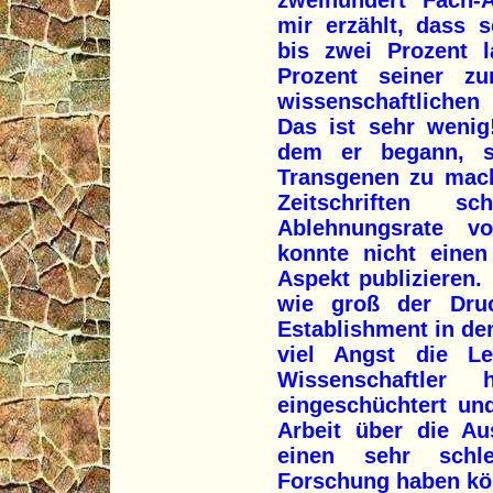
zweihundert Fach-Ar
mir erzählt, dass 
bis zwei Prozent l
Prozent seiner zur
wissenschaftlichen
Das ist sehr wenig
dem er begann, s
Transgenen zu mach
Zeitschriften s
Ablehnungsrate v
konnte nicht einen
Aspekt publizieren.
wie groß der Druc
Establishment in de
viel Angst die L
Wissenschaftler
eingeschüchtert un
Arbeit über die A
einen sehr schle
Forschung haben kö