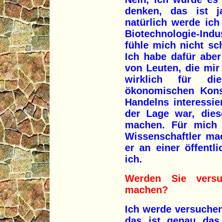
denken, das ist j
natürlich werde ich
Biotechnologie-In
fühle mich nicht sc
Ich habe dafür abe
von Leuten, die mir 
wirklich für die
ökonomischen Kons
Handelns interessier
der Lage war, die
machen. Für mich 
Wissenschaftler ma
er an einer öffentli
ich.
Werden Sie versu
machen?
Ich werde versuchen
das ist genau das