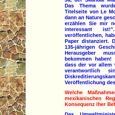
Das Thema wurde
Titelseite von Le M
dann an Nature gesc
erzählen Sie mir n
interessant is
veröffentlichen, ha
Paper distanziert. 
135-jährigen Geschi
Herausgeber mus
bekommen haben! 
dass der vor allem
verantwortlich s
Diskreditierungs
Veröffentlichung de
Welche Maßnahme
mexikanischen Regi
Konsequenz Iher Be
Das Umweltminist