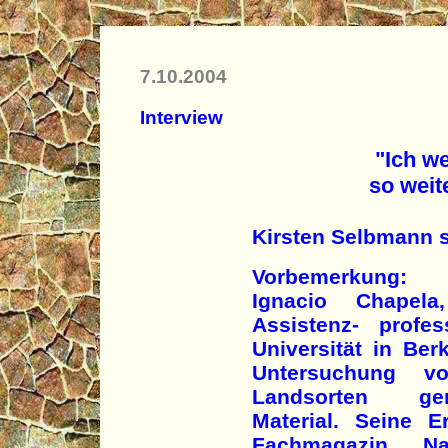
7.10.2004
Interview
"Ich w
so weite
Kirsten Selbmann s
Vorbemerkung:
Ignacio Chapel
Assistenz- profe
Universität in Ber
Untersuchung v
Landsorten gen
Material. Seine 
Fachmagazin Nat