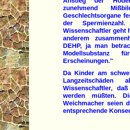
Anstieg der Hode
zunehmend Mißbi
Geschlechtsorgane fe
der Spermienzahl
Wissenschaftler geht 
anderem zusammenh
DEHP, ja man betrac
Modellsubstanz f
Erscheinungen."
Da Kinder am schwer
Langzeitschäden a
Wissenschaftler, da
werden müßten. Die
Weichmacher seien d
entsprechende Konseq