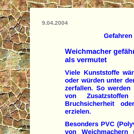
9.04.2004
Gefahren 
Weichmacher gefährl
als vermutet
Viele Kunststoffe wä
oder würden unter de
zerfallen. So werden 
von Zusatzstoffen 
Bruchsicherheit ode
erzielen.
Besonders PVC (Polyvi
von Weichmachern un