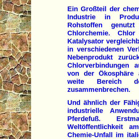
Ein Großteil der che
Industrie in Prod
Rohstoffen genutz
Chlorchemie. Chlo
Katalysator vergleichb
in verschiedenen Ve
Nebenprodukt zurück
Chlorverbindungen a
von der Ökosphäre 
weite Bereich de
zusammenbrechen.
Und ähnlich der Fähi
industrielle Anwen
Pferdefuß. Ers
Weltöffentlichkeit 
Chemie-Unfall im ita