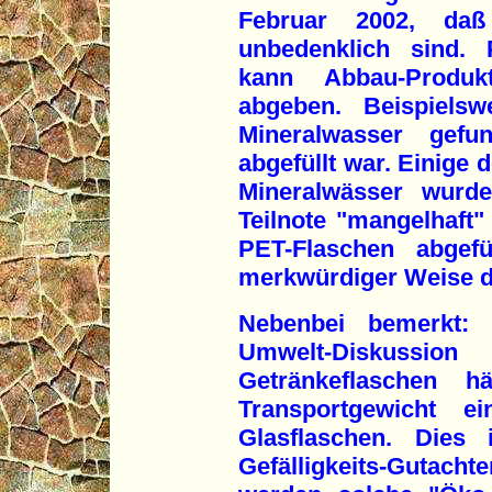
Februar 2002, daß
unbedenklich sind. P
kann Abbau-Produk
abgeben. Beispiels
Mineralwasser gefu
abgefüllt war. Einige 
Mineralwässer wurde
Teilnote "mangelhaft"
PET-Flaschen abgefü
merkwürdiger Weise d
Nebenbei bemerkt:
Umwelt-Diskussio
Getränkeflaschen h
Transportgewicht e
Glasflaschen. Dies
Gefälligkeits-Gutacht