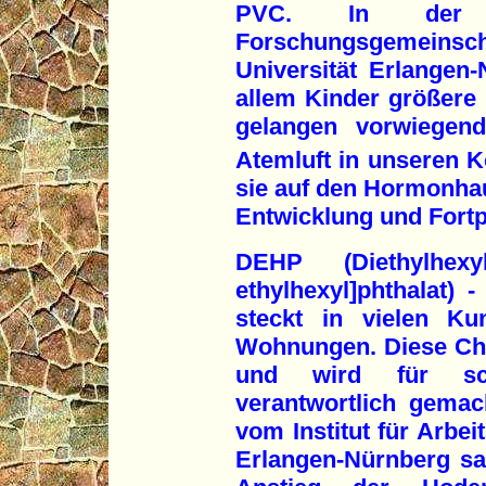
PVC. In der 
Forschungsgemeinsch
Universität Erlangen-
allem Kinder größere
gelangen vorwiegen
Atemluft in unseren K
sie auf den Hormonhau
Entwicklung und Fortp
DEHP (Diethylhexyl
ethylhexyl]phthalat) 
steckt in vielen Ku
Wohnungen. Diese Che
und wird für sch
verantwortlich gemac
vom Institut für Arbe
Erlangen-Nürnberg sag