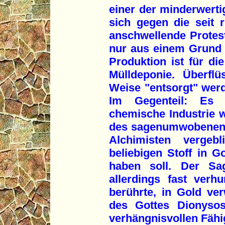
einer der minderwerti
sich gegen die seit
anschwellende Protes
nur aus einem Grund 
Produktion ist für di
Mülldeponie. Überfl
Weise "entsorgt" werd
Im Gegenteil: Es 
chemische Industrie w
des sagenumwobenen 
Alchimisten vergeb
beliebigen Stoff in G
haben soll. Der S
allerdings fast verh
berührte, in Gold ver
des Gottes Dionysos
verhängnisvollen Fähig