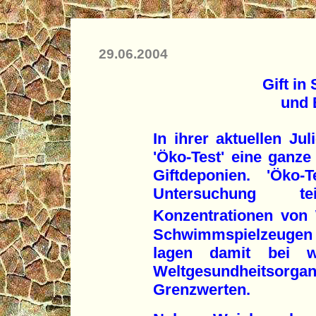
29.06.2004
Gift i
und 
In ihrer aktuellen Jul
'Öko-Test' eine ganze
Giftdeponien. 'Öko-
Untersuchung t
Konzentrationen von
Schwimmspielzeugen u
lagen damit bei 
Weltgesundheitsorg
Grenzwerten.