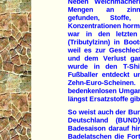
Neben Weichmacher
Mengen an zinnor
gefunden, Stoffe,
Konzentrationen hormo
war in den letzten
(Tributylzinn) in Boot
weil es zur Geschle
und dem Verlust gan
wurde in den T-Shir
Fußballer entdeckt 
Zehn-Euro-Schein
bedenkenlosen Umgang
längst Ersatzstoffe gib
So weist auch der Bu
Deutschland (BUND
Badesaison darauf h
Badelatschen die Fort