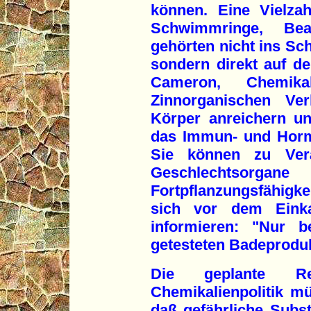
können. Eine Vielza
Schwimmringe, Bea
gehörten nicht ins S
sondern direkt auf de
Cameron, Chemika
Zinnorganischen Ve
Körper anreichern u
das Immun- und Horm
Sie können zu Ver
Geschlechtsorga
Fortpflanzungsfähigke
sich vor dem Eink
informieren: "Nur b
getesteten Badeproduk
Die geplante Re
Chemikalienpolitik m
daß gefährliche Subst