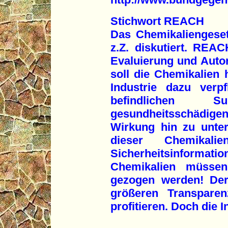
Stichwort REACH
Das Chemikaliengese
z.Z. diskutiert. REAC
Evaluierung und Auto
soll die Chemikalien
Industrie dazu verp
befindlichen 
gesundheitsschädig
Wirkung hin zu unte
dieser Chemikali
Sicherheitsinformatio
Chemikalien müsse
gezogen werden! Der
größeren Transparen
profitieren. Doch die 