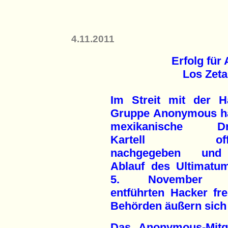
4.11.2011
Erfolg fü
Los Zeta
Im Streit mit der H
Gruppe Anonymous h
mexikanische Dr
Kartell offe
nachgegeben un
Ablauf des Ultimat
5. November e
entführten Hacker fr
Behörden äußern sich 
Das Anonymous-Mitg