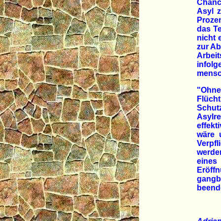
Chanc
Asyl 
Proze
das Te
nicht 
zur A
Arbei
info
mensc
"Ohne
Flüch
Schut
Asylre
effekt
wäre u
Verpfl
werde
eines
Eröff
gangb
beend