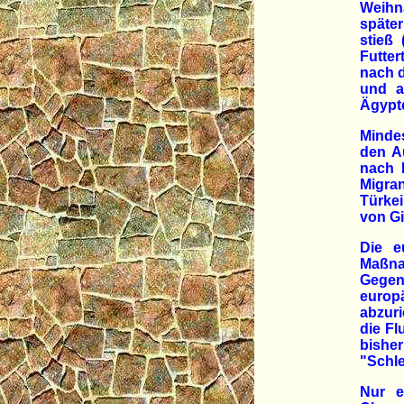
Weihn
später
stieß
Futter
nach d
und a
Ägypte
Minde
den A
nach 
Migra
Türkei
von Gi
Die e
Maßna
Gegen
europ
abzuri
die Fl
bishe
"Schl
Nur e