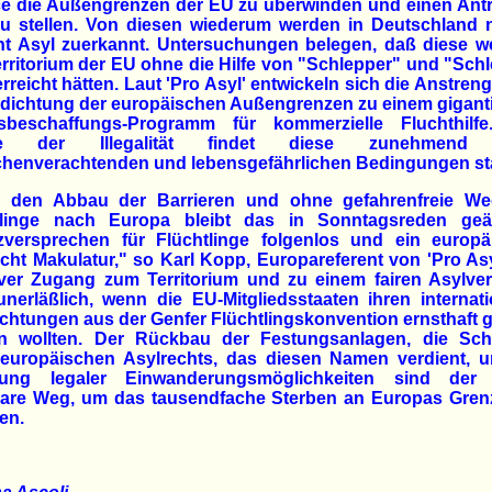
e die Außengrenzen der EU zu überwinden und einen Antr
zu stellen. Von diesen wiederum werden in Deutschland n
nt Asyl zuerkannt. Untersuchungen belegen, daß diese w
rritorium der EU ohne die Hilfe von "Schlepper" und "Sch
erreicht hätten. Laut 'Pro Asyl' entwickeln sich die Anstre
bdichtung der europäischen Außengrenzen zu einem gigant
tsbeschaffungs-Programm für kommerzielle Fluchthilf
lge der Illegalität findet diese zunehmend 
henverachtenden und lebensgefährlichen Bedingungen sta
 den Abbau der Barrieren und ohne gefahrenfreie We
tlinge nach Europa bleibt das in Sonntagsreden geä
zversprechen für Flüchtlinge folgenlos und ein europä
cht Makulatur," so Karl Kopp, Europareferent von 'Pro Asy
iver Zugang zum Territorium und zu einem fairen Asylve
nerläßlich, wenn die EU-Mitgliedsstaaten ihren internat
ichtungen aus der Genfer Flüchtlingskonvention ernsthaft 
n wollten. Der Rückbau der Festungsanlagen, die Sch
 europäischen Asylrechts, das diesen Namen verdient, u
nung legaler Einwanderungsmöglichkeiten sind der 
are Weg, um das tausendfache Sterben an Europas Gren
en.