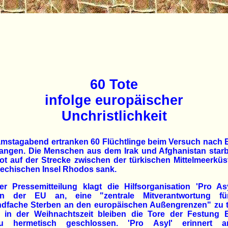
60 Tote
infolge europäischer
Unchristlichkeit
mstagabend ertranken 60 Flüchtlinge beim Versuch nach 
langen. Die Menschen aus dem Irak und Afghanistan starb
ot auf der Strecke zwischen der türkischen Mittelmeerkü
iechischen Insel Rhodos sank.
er Pressemitteilung klagt die Hilfsorganisation 'Pro As
en der EU an, eine "zentrale Mitverantwortung f
ndfache Sterben an den europäischen Außengrenzen" zu t
t in der Weihnachtszeit bleiben die Tore der Festung 
u hermetisch geschlossen. 'Pro Asyl' erinnert 