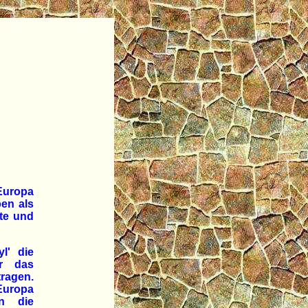
Europa
en als
ste und
yl' die
ür das
ragen.
Europa
an die