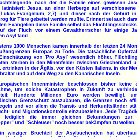
achtslegende, nach der die Familie eines gewissen Jes
 latinisiert: Jesus, an einer Herberge auf verschlossen
 (Lukas-Evangelium, 2,7) und dieser nach der Geburt in
trog für Tiere gebettet werden mußte. Erinnert sei auch dar
en Evangelien diese Familie selbst das Flüchtlingsschicksal
uf der Fluch vor einem Gewaltherrscher für einige Ja
n Asyl fand.
stens 1000 Menschen kamen innerhalb der letzten 24 Mon
ußengrenzen Europas zu Tode. Die tatsächliche Opferzahl
Einschätzung von 'Pro Asyl' wesentlich höher. Flüchtlin
nten sterben in den Minenfelder zwischen Griechenland u
, ertrinken in der Ägäis, vor den Küsten Italiens, in der M
braltar und auf dem Weg zu den Kanarischen Inseln.
uropäischen Innenminister beschlossen bisher keine e
hme, um solche Katastrophen in Zukunft zu verhinde
teil: Hunderte Millionen Euro werden bewilligt, 
äischen Grenzschutz auszubauen, die Grenzen noch effiz
egeln und vor allem die Transit- und Herkunftsländer stä
ucht- und Migrationskontrolle einzubeziehen. Jede Tragödi
r lediglich die immer gleichen Bekundungen zur 
epper" und "Schleuser" noch besser bekämpfen zu wollen.
in winziger Bruchteil der Asylsuchenden hat überhau