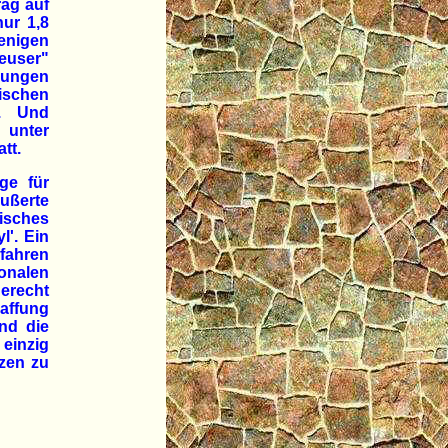
ag auf
ur 1,8
enigen
leuser"
ngungen
ischen
e. Und
unter
tt.
ge für
ußerte
isches
l'. Ein
rfahren
ionalen
gerecht
affung
nd die
einzig
zen zu