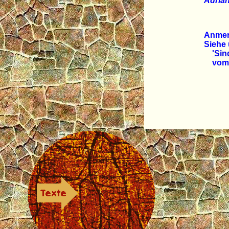
Adrian
Anmer
Siehe 
'Sin
vom 1