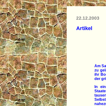
22.12.2003
Artikel
Am Sa
zu ge
ihr Bo
der gr
In ein
Staat
tause
Selbs
nahez