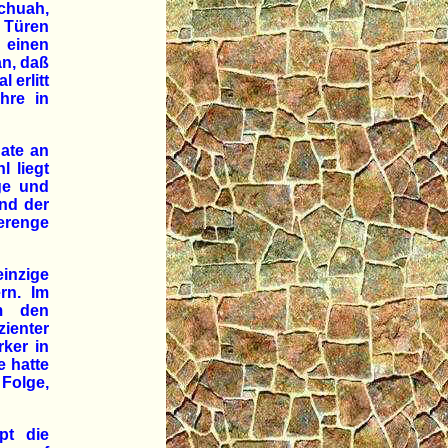
chuah,
e Türen
 einen
an, daß
 erlitt
hre in
ate an
 liegt
ge und
nd der
eerenge
inzige
rn. Im
um den
ienter
rker in
e hatte
Folge,
pt die