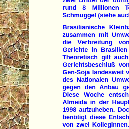
zwei Drittel der dort
rund 8 Millionen 
Schmuggel (siehe auc
Brasilianische Klein
zusammen mit Umwelt
die Verbreitung vo
Gerichte in Brasilie
Theoretisch gilt auc
Gerichtsbeschluß vo
Gen-Soja landesweit v
des Nationalen Umwelt
gegen den Anbau gen
Diese Woche entschi
Almeida in der Haupts
1998 aufzuheben. Doc
benötigt diese Ents
von zwei KollegInnen.