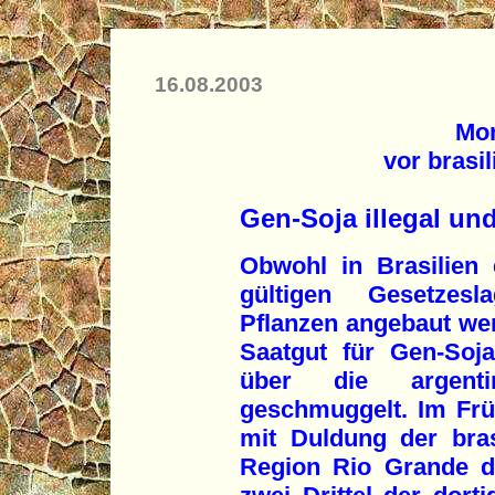
16.08.2003
Mon
vor brasi
Gen-Soja illegal un
Obwohl in Brasilien 
gültigen Gesetzesl
Pflanzen angebaut we
Saatgut für Gen-Soj
über die argentini
geschmuggelt. Im Frü
mit Duldung der bras
Region Rio Grande d