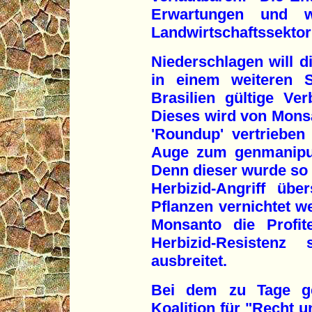
Erwartungen und w
Landwirtschaftssektor
Niederschlagen will di
in einem weiteren S
Brasilien gültige Ve
Dieses wird von Mon
'Roundup' vertrieben
Auge zum genmanipul
Denn dieser wurde so 
Herbizid-Angriff übe
Pflanzen vernichtet w
Monsanto die Profit
Herbizid-Resistenz
ausbreitet.
Bei dem zu Tage get
Koalition für "Recht 