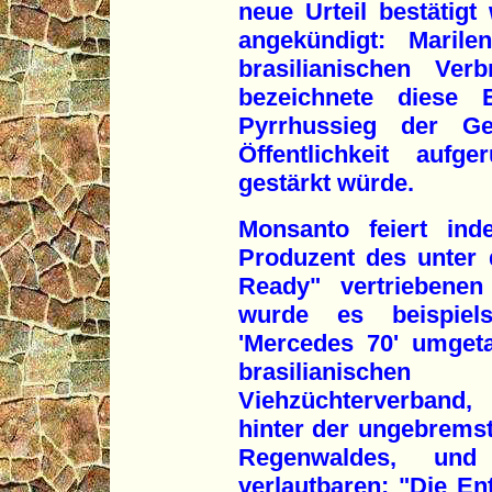
neue Urteil bestätigt 
angekündigt: Marile
brasilianischen Verb
bezeichnete diese 
Pyrrhussieg der Ge
Öffentlichkeit aufg
gestärkt würde.
Monsanto feiert ind
Produzent des unter
Ready" vertriebene
wurde es beispiel
'Mercedes 70' umget
brasilianischen
Viehzüchterverband,
hinter der ungebrems
Regenwaldes, und
verlautbaren: "Die En