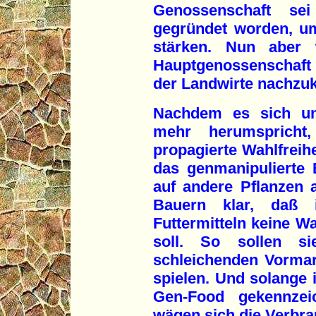
Genossenschaft se
gegründet worden, u
stärken. Nun aber w
Hauptgenossenschaft
der Landwirte nachz
Nachdem es sich un
mehr herumspricht
propagierte Wahlfreihe
das genmanipulierte 
auf andere Pflanzen 
Bauern klar, daß
Futtermitteln keine W
soll. So sollen si
schleichenden Vorma
spielen. Und solange 
Gen-Food gekennzei
wägen sich die Verbra