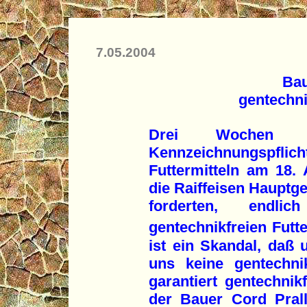
7.05.2004
Bau
gentechni
Drei Wochen n
Kennzeichnungspflicht
Futtermitteln am 18.
die Raiffeisen Hauptg
forderten, endl
gentechnikfreien Futte
ist ein Skandal, daß
uns keine gentechnik
garantiert gentechnikf
der Bauer Cord Prall