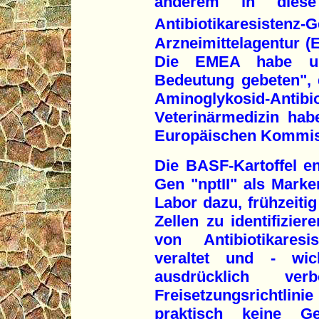
anderem in diese 
Antibiotikaresistenz-
Arzneimittelagentur (
Die EMEA habe um
Bedeutung gebeten", 
Aminoglykosid-Anti
Veterinärmedizin hab
Europäischen Kommis
Die BASF-Kartoffel ent
Gen "nptII" als Mark
Labor dazu, frühzeiti
Zellen zu identifizier
von Antibiotikaresi
veraltet und - wi
ausdrücklich v
Freisetzungsrichtli
praktisch keine Gen