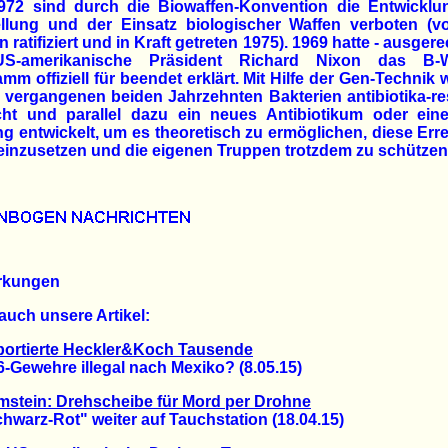
1972 sind durch die Biowaffen-Konvention die Entwicklun
ellung und der Einsatz biologischer Waffen verboten (v
n ratifiziert und in Kraft getreten 1975). 1969 hatte - ausgere
S-amerikanische Präsident Richard Nixon das B-W
mm offiziell für beendet erklärt. Mit Hilfe der Gen-Technik
 vergangenen beiden Jahrzehnten Bakterien antibiotika-re
ht und parallel dazu ein neues Antibiotikum oder ein
g entwickelt, um es theoretisch zu ermöglichen, diese Err
einzusetzen und die eigenen Truppen trotzdem zu schützen
rkungen
auch unsere Artikel:
portierte Heckler&Koch Tausende
ewehre illegal nach Mexiko? (8.05.15)
stein: Drehscheibe für Mord per Drohne
arz-Rot" weiter auf Tauchstation (18.04.15)