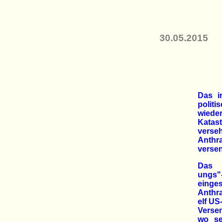
30.05.2015
Das i
polit
wiede
Katas
verseh
Anth
versen
Das U
ungs"
einge
Anthra
elf US
Versen
wo se