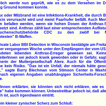
lich werde nun geprüft, wie es zu dem Versehen im 
ng Ground kommen konnte.
x oder Milzbrand ist eine Infektions-Krankheit, die durch B
cis verursacht wird und meist Paarhufer befällt. Auch M
n befallen werden, wenn sie hohen Dosen der Anthrax-
etzt sind. Anthrax zählt laut einer entsprechenden Auflist
euchenschutzbehörde CDC zu den zwölf bei Mil
btesten" B-Waffen.
ivate Labor BBI Detection in Wisconsin bestätigte am Freit
der vergangenen Woche unter den Empfängern der vom US-
ndeten lebenden Anthrax-Erreger gewesen sei. Kein
eiterInnen sei jedoch krank geworden oder in Gefahr, sag
erin der Muttergesellschaft Alere. Auch für die Öffentl
e kein Risiko. "Das ist ein Unfall, der niemals hätte ge
n," sagte Barry Blechman vom Stimson Center in Washi
 nach eigenen Angaben unabhängigen Sicherheits-Forsc
e.
Innen erklärten, sie könnten sich nicht erklären, wie es
" habe kommen können. Unbestreitbar jedoch ist, daß all
h ist, auch irgendwann eintritt.
in kleiner zynischer Scherz zum Schluß: