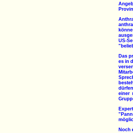
Angeb
Provi
Anthra
anthra
könne
ausges
US-S
"belie
Das pr
es in 
verse
Mitarb
Sprech
besteh
dürfe
einer
Grupp
Expert
"Panne
möglic
Noch e