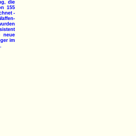
g, die
on 155
chnet -
affen-
 wurden
sistent
e neue
eger im
.