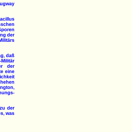
Dugway
acillus
enschen
Sporen
ung der
itärs
ag, daß
Militär
er der
te eine
ichkeit
schehen
ngton,
hungs-
 zu der
es, was