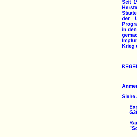
Seit 
Herst
Staate
der U
Progra
in den
gemac
Impfun
Krieg 
Anme
Siehe 
Ex
G36-G
Ram
"Schw