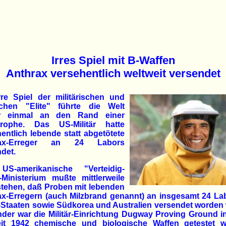
Irres Spiel mit B-Waffen
Anthrax versehentlich weltweit versendet
rre Spiel der militärischen und
ischen "Elite" führte die Welt
r einmal an den Rand einer
trophe. Das US-Militär hatte
entlich lebende statt abgetötete
rax-Erreger an 24 Labors
det.
S-amerikanische "Verteidig­
-Ministerium mußte mittlerweile
stehen, daß Proben mit lebenden
x-Erregern (auch Milzbrand genannt) an insgesamt 24 La
-Staaten sowie Südkorea und Australien versendet worden
der war die Militär-Einrichtung Dugway Proving Ground i
it 1942 chemische und biologische Waffen getestet w