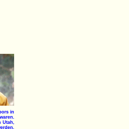
bors in
 waren.
n Utah,
erden.