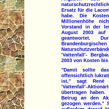
naturschutzrechtl
Ersatz für die Laco
habe. Die Kosten
Millionenhöhe nich
Vorstand in der l
August 2003 auf 
geantwortet. Du
Brandenburgischen
Naturschutzverbä
'Vattenfall'- Bergb
2003 von Kosten bis 
"Damit sollte da
offensichtlich lukrat
ist," sagt René 
'Vattenfall'-Akt
übertragen haben.
Betrug an den Akt
gezogen werden." S