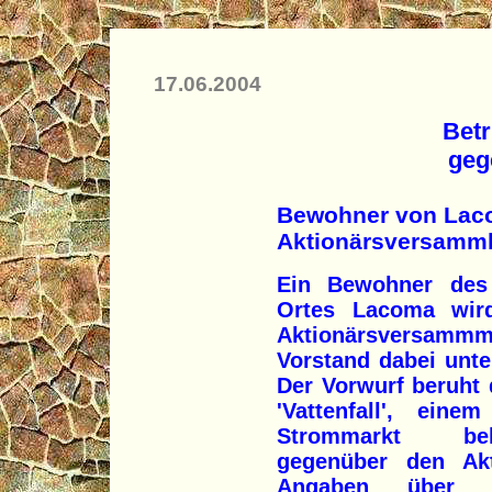
17.06.2004
Bet
geg
Bewohner von Laco
Aktionärsversamm
Ein Bewohner des 
Ortes Lacoma wird
Aktionärsversam
Vorstand dabei unt
Der Vorwurf beruht 
'Vattenfall', ein
Strommarkt beh
gegenüber den Akt
Angaben über 