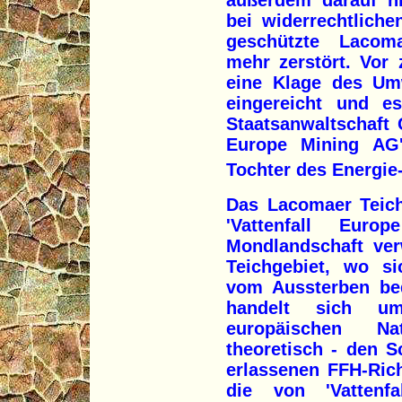
außerdem darauf hi
bei widerrechtlich
geschützte Lacom
mehr zerstört. Vor
eine Klage des Umw
eingereicht und e
Staatsanwaltschaft 
Europe Mining AG
Tochter des Energie-
Das Lacomaer Teich
'Vattenfall Eur
Mondlandschaft ver
Teichgebiet, wo si
vom Aussterben bed
handelt sich um
europäischen Na
theoretisch - den 
erlassenen FFH-Rich
die von 'Vattenfa