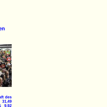
en
aft des
 31,49
G 9,92