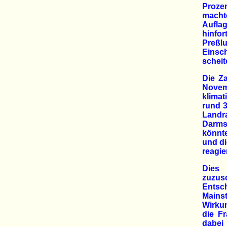
Proze
macht
Auflag
hinfor
Preßl
Eins
scheit
Die Z
Novem
klimat
rund 3
Landr
Darms
könnt
und di
reagie
Dies 
zuzusc
Entsc
Mains
Wirkun
die Fr
dabei