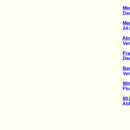
Med
Das Be
Me
24.00
Abs
Verse
Fra
Demo 
Ber
Veran
Win
Flugv
60
Abhol