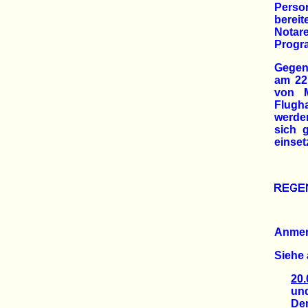
Perso
bereit
Notare
Progra
Gegen
am 22
von M
Flugh
werden
sich 
einset
Anme
Siehe 
20.
und 
Demo 