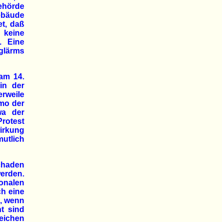
ehörde
ebäude
et, daß
d keine
. Eine
lärms
am 14.
in der
erweile
emo der
wa der
rotest
irkung
mutlich
chaden
werden.
onalen
h eine
n, wenn
ht sind
eichen