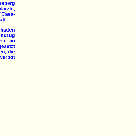
esberg
färzte,
 "Casa-
ft.
hatten
onszug
mos im
esetzt
en, die
verbot