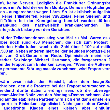
nt), keine Nerven. Lediglich die Frankfurter Ordnungsb
e nun im Vorfeld der vierten Montags-Demo im Flughafeng
en - ausgerechnet wegen Lärm. So ist akribisch aufgelist
t keine Trillerpfeifen, keine Vuvuzelas, keine Sirenen un
uft-Tröten bei der Kundgebung benutzt werden dürfen
chränkung des nachweislich krankmachenden Flug
erte jedoch bislang vor den Gerichten.
ahl der TeilnehmerInnen stieg von Mal zu Mal. Waren es 
ber noch rund 450 Menschen, die sich zum Protest 
isierten Halle trafen, wuchs die Zahl über 1.100 auf mittl
.500 an. Neben anderen hielt bei der heutigen Montags-D
at von Groß-Gerau eine Rede. Optimistisch meint et
tädter Soziologe Michael Hartmann, die fortgesetzten P
en die Fraport zum Einlenken zwingen: "Wenn die Außenw
e permanente Störung massiv zunehmen, wird Fraport ver
ren."
wäre zwar nicht der Einsicht, aber dem Image-S
hreiben, den die Proteste bei der Fraport verursachen 
heidend dürfte dabei allerdings sein, ob die überregi
tream-Medien Notiz von den Montags-Demos nehmen. Auc
g auf die etablierten Parteien wird sich erst dann einstelle
aport ein Einlenken signalisiert. Nicht ganz ohne Gewic
 angedrohte Klagen eines kleinen aber einflußr