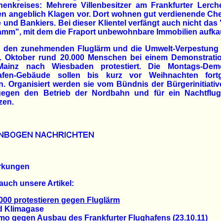
nenkreises: Mehrere Villenbesitzer am Frankfurter Lerch
en angeblich Klagen vor. Dort wohnen gut verdienende Che
 und Bankiers. Bei dieser Klientel verfängt auch nicht das
mm", mit dem die Fraport unbewohnbare Immobilien aufkau
 den zunehmenden Fluglärm und die Umwelt-Verpestung 
. Oktober rund 20.000 Menschen bei einem Demonstrati
ainz nach Wiesbaden protestiert. Die Montags-De
afen-Gebäude sollen bis kurz vor Weihnachten fortg
. Organisiert werden sie vom Bündnis der Bürgerinitiativ
gegen den Betrieb der Nordbahn und für ein Nachtflug
zen.
rkungen
auch unsere Artikel:
000 protestieren gegen Fluglärm
Klimagase
gegen Ausbau des Frankfurter Flughafens (23.10.11)