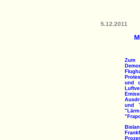
5.12.2011
M
Zum v
Demon
Flugh
Protes
und d
Luft
Emis
Ausdr
und T
"Lär
"Frapo
Bislan
Frank
Proze