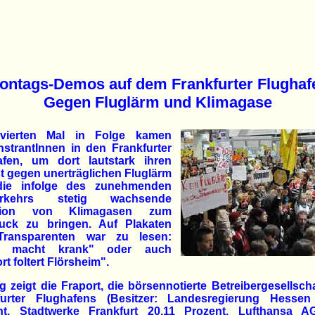
ontags-Demos auf dem Frankfurter Flughaf
Gegen Fluglärm und Klimagase
ierten Mal in Folge kamen
strantInnen in den Frankfurter
afen, um dort lautstark ihren
t gegen unerträglichen Fluglärm
ie infolge des zunehmenden
verkehrs stetig wachsende
sion von Klimagasen zum
uck zu bringen. Auf Plakaten
ransparenten war zu lesen:
m macht krank" oder auch
rt foltert Flörsheim".
g zeigt die Fraport, die börsennotierte Betreibergesellsch
furter Flughafens (Besitzer: Landesregierung Hessen
nt, Stadtwerke Frankfurt 20,11 Prozent, Lufthansa A