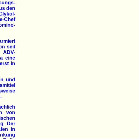
isungs-
aus den
lykol-
e-Chef
Domino-
armiert
n seit
t ADV-
a eine
rst in
hen und
smittel
sweise
.
ächlich
en von
schen
g. Der
fen in
änkung