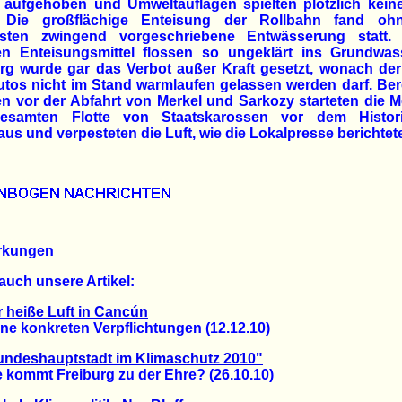
 aufgehoben und Umweltauflagen spielten plötzlich keine
 Die großflächige Enteisung der Rollbahn fand oh
sten zwingend vorgeschriebene Entwässerung statt.
n Enteisungsmittel flossen so ungeklärt ins Grundwass
rg wurde gar das Verbot außer Kraft gesetzt, wonach de
tos nicht im Stand warmlaufen gelassen werden darf. Ber
n vor der Abfahrt von Merkel und Sarkozy starteten die 
esamten Flotte von Staatskarossen vor dem Histor
us und verpesteten die Luft, wie die Lokalpresse berichtet
rkungen
auch unsere Artikel:
 heiße Luft in Cancún
 konkreten Verpflichtungen (12.12.10)
undeshauptstadt im Klimaschutz 2010"
ommt Freiburg zu der Ehre? (26.10.10)