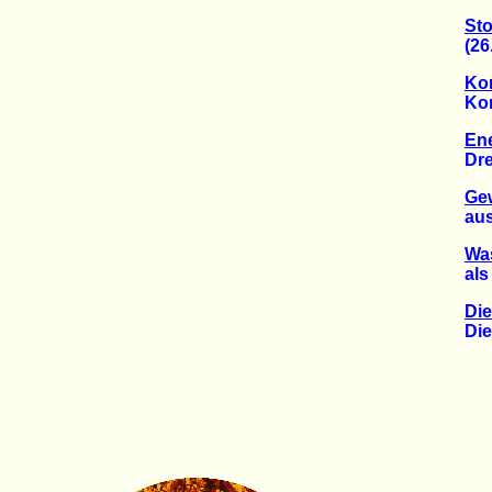
Sto
(26.0
Kon
Kommu
En
Dreim
Ge
aus d
Was
als R
Di
Die K