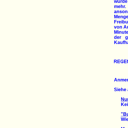
wurde
mehr.
anson
Menge
Freibu
von Au
Minute
der g
Kaufha
Anme
Siehe 
Nur
Keine
"B
Wie k