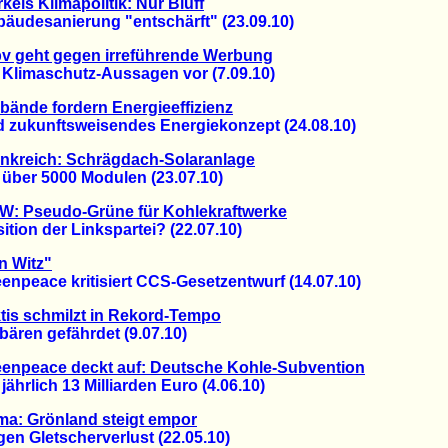
kels Klimapolitik: Nur Bluff
desanierung "entschärft" (23.09.10)
v geht gegen irreführende Werbung
limaschutz-Aussagen vor (7.09.10)
bände fordern Energieeffizienz
ukunftsweisendes Energiekonzept (24.08.10)
nkreich: Schrägdach-Solaranlage
ber 5000 Modulen (23.07.10)
W: Pseudo-Grüne für Kohlekraftwerke
on der Linkspartei? (22.07.10)
n Witz"
peace kritisiert CCS-Gesetzentwurf (14.07.10)
tis schmilzt in Rekord-Tempo
ren gefährdet (9.07.10)
enpeace deckt auf: Deutsche Kohle-Subvention
hrlich 13 Milliarden Euro (4.06.10)
ma: Grönland steigt empor
 Gletscherverlust (22.05.10)