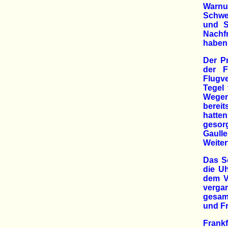
Warnu
Schwei
und S
Nachf
haben
Der P
der F
Flugve
Tegel 
Wegen 
bereit
hatte
gesor
Gaulle
Weiter
Das S
die Uh
dem Vo
verga
gesamt
und Fr
Frankf