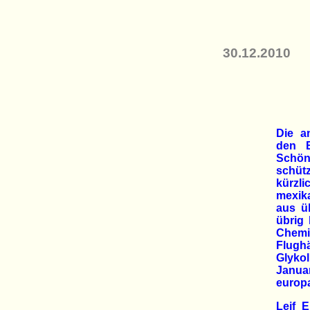
30.12.2010
Die an
den B
Schön
schütz
kürzl
mexik
aus ü
übrig 
Chemie
Flugh
Glyko
Janua
europa
Leif E