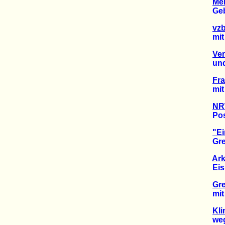
Mer
Gebäu
vzb
mit K
Ver
und z
Fra
mit ü
NR
Positi
"Ei
Green
Ark
Eisbä
Gre
mit jä
Kli
wegen