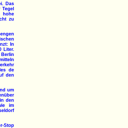
i. Das
r Tegel
t hohe
cht zu
mengen
ischen
nzt: In
 Liter.
 Berlin
mitteln
erkehr
les de
auf den
und um
genüber
 in den
wie im
seldorf
er-Stop