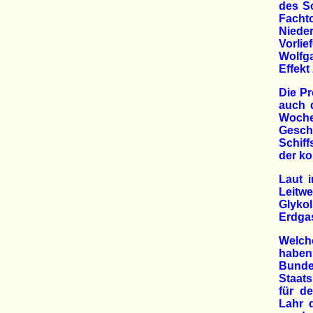
des Sc
Fachto
Niede
Vorli
Wolfga
Effekt
Die Pr
auch 
Woche
Gesch
Schif
der k
Laut i
Leitwe
Glyko
Erdgas
Welche
haben
Bund
Staat
für d
Lahr 