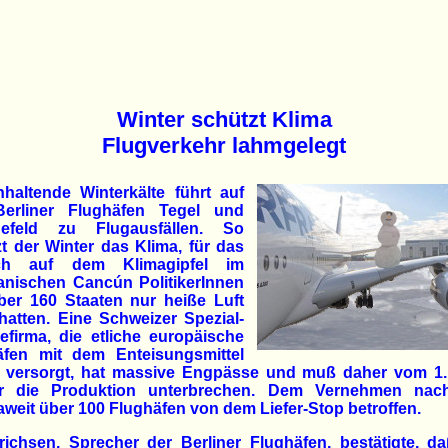
Winter schützt Klima
Flugverkehr lahmgelegt
haltende Winterkälte führt auf
erliner Flughäfen Tegel und
efeld zu Flugausfällen. So
t der Winter das Klima, für das
ich auf dem Klimagipfel im
anischen Cancún PolitikerInnen
ber 160 Staaten nur heiße Luft
hatten. Eine Schweizer Spezial-
firma, die etliche europäische
äfen mit dem Enteisungsmittel
l versorgt, hat massive Engpässe und muß daher vom 1. 
r die Produktion unterbrechen. Dem Vernehmen nac
weit über 100 Flughäfen von dem Liefer-Stop betroffen.
richsen, Sprecher der Berliner Flughäfen, bestätigte, d