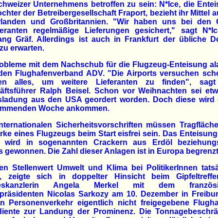
hweizer Unternehmens betroffen zu sein: N*Ice, die Ente
chter der Betreibergesellschaft Fraport, bezieht ihr Mittel 
rlanden und Großbritannien. "Wir haben uns bei den G
eferanten regelmäßige Lieferungen gesichert," sagt N*Ic
ng Gräf. Allerdings ist auch in Frankfurt der übliche 
 zu erwarten.
obleme mit dem Nachschub für die Flugzeug-Enteisung al
den Flughafenverband ADV. "Die Airports versuchen scho
n alles, um weitere Lieferanten zu finden", sag
äftsführer Ralph Beisel. Schon vor Weihnachten sei etw
fsladung aus den USA geordert worden. Doch diese wird e
ommenden Woche ankommen.
nternationalen Sicherheitsvorschriften müssen Tragfläc
rke eines Flugzeugs beim Start eisfrei sein. Das Enteisung
l wird in sogenannten Crackern aus Erdöl beziehung
 gewonnen. Die Zahl dieser Anlagen ist in Europa begrenzt
n Stellenwert Umwelt und Klima bei PolitikerInnen tats
, zeigte sich in doppelter Hinsicht beim Gipfeltreff
eskanzlerin Angela Merkel mit dem französi
spräsidenten Nicolas Sarkozy am 10. Dezember in Freibur
en Personenverkehr eigentlich nicht freigegebene Flugha
diente zur Landung der Prominenz. Die Tonnagebeschr