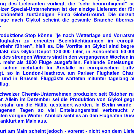
ng des Lieferanten vorliegt, die "sehr beunruhigend" se
zer Spezial-Unternehmen ist der einzige Lieferant der fü
chönefeld zuständigen Firma GlobeGround. Die derzei
rage nach Glykol scheint die gesamte Branche überras
.
roduktions-Stop könne "je nach Wetterlage und Vorrats
lughäfen zu erneuten Beeinträchtigungen im europä
rkehr führen", hieß es. Die Vorräte an Glykol sind begre
faßt das Glykol-Depot 120.000 Liter, in Schönefeld 60.000
des strengen Winters sind in den vergangenen Wochen in
s mehr als 1000 Flüge ausgefallen. Fehlende Enteisungs
n schon mehrfach für Ausfälle im europäischen Luftv
gt, so in London-Heathrow, am Pariser Flughafen Char
 und in Brüssel. Fluggäste warteten mitunter tagelang 
flug.
chweizer Chemie-Unternehmen produziert seit Oktober r
r. Allein im Dezember sei die Produktion von Glykol ge
rjahr um die Hälfte gesteigert worden. In Berlin wurde
ngenen Tagen so viel Enteisungsmittel verbraucht 
en vorigen Winter. Ähnlich sieht es an den Flughäfen Düs
ankfurt am Main aus.
urt am Main scheint jedoch - vorerst - nicht von dem Lief