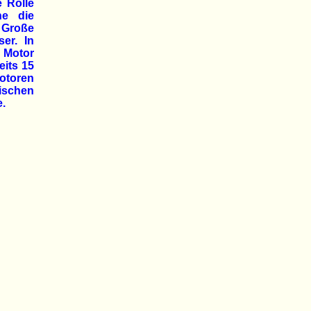
 Rolle
ne die
 Große
er. In
r Motor
eits 15
Motoren
ischen
e.