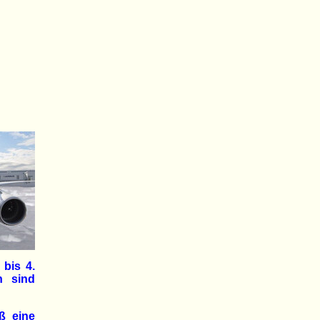
bis 4.
h sind
aß eine