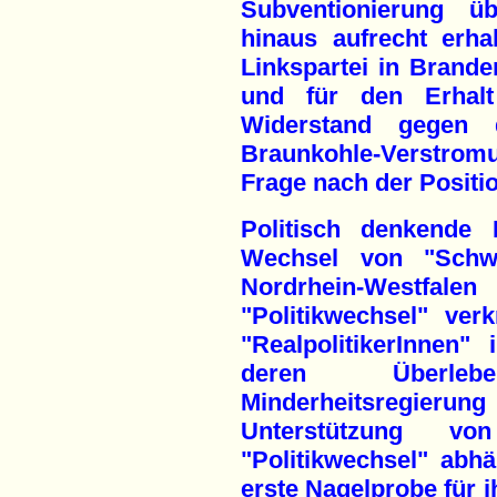
Subventionierung ü
hinaus aufrecht erh
Linkspartei in Brand
und für den Erhalt 
Widerstand gegen d
Braunkohle-Verstrom
Frage nach der Positi
Politisch denkende
Wechsel von "Schwa
Nordrhein-Westfale
"Politikwechsel" ver
"RealpolitikerInnen"
deren Überleb
Minderheitsregie
Unterstützung v
"Politikwechsel" abh
erste Nagelprobe für i