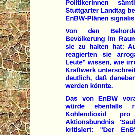
PolitikerInnen sä
Stuttgarter Landtag be
EnBW-Plänen signalisi
Von den Behörden
Bevölkerung im Raum 
sie zu halten hat: 
reagierten sie arro
Leute" wissen, wie irr
Kraftwerk unterschrei
deutlich, daß danebe
werden könnte.
Das von EnBW vorang
würde ebenfalls 
Kohlendioxid pr
Aktionsbündnis 'Sau
kritisiert: "Der E