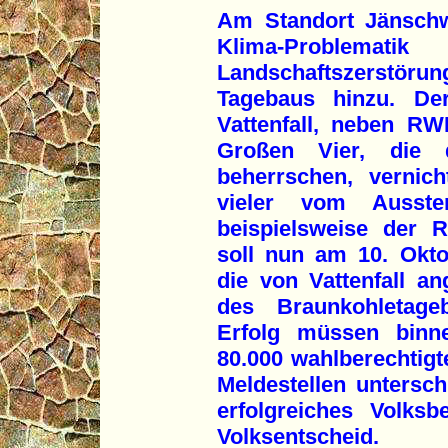
Am Standort Jänschw
Klima-Problem
Landschaftszerstöru
Tagebaus hinzu. Der
Vattenfall, neben R
Großen Vier, die 
beherrschen, vernich
vieler vom Ausste
beispielsweise der 
soll nun am 10. Okt
die von Vattenfall an
des Braunkohletageb
Erfolg müssen binn
80.000 wahlberechtig
Meldestellen untersch
erfolgreiches Volk
Volksentscheid.