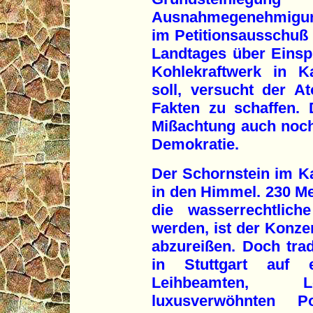
Ausnahmegenehmigu
im Petitionsausschuß
Landtages über Eins
Kohlekraftwerk in K
soll, versucht der 
Fakten zu schaffen. 
Mißachtung auch noch
Demokratie.
Der Schornstein im Ka
in den Himmel. 230 Met
die wasserrechtlich
werden, ist der Konzer
abzureißen. Doch tr
in Stuttgart auf 
Leihbeamten, Lo
luxusverwöhnten Po