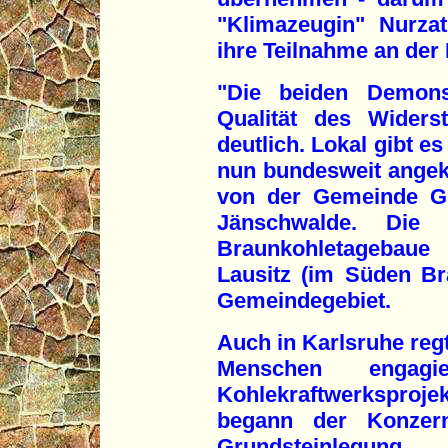
"Klimazeugin" Nurza
ihre Teilnahme an der
"Die beiden Demons
Qualität des Widers
deutlich. Lokal gibt es
nun bundesweit angek
von der Gemeinde G
Jänschwalde. Die
Braunkohletagebaue
Lausitz (im Süden Br
Gemeindegebiet.
Auch in Karlsruhe reg
Menschen engag
Kohlekraftwerkspro
begann der Konze
Grundsteinle