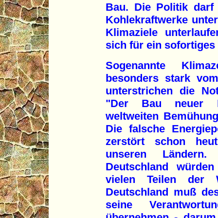
Bau. Die Politik dar
Kohlekraftwerke unter
Klimaziele unterlauf
sich für ein sofortige
Sogenannte Klima
besonders stark vom
unterstrichen die Not
"Der Bau neuer Ko
weltweiten Bemühung
Die falsche Energiepo
zerstört schon heu
unseren Ländern.
Deutschland würden
vielen Teilen der 
Deutschland muß des
seine Verantwort
übernehmen - darum s