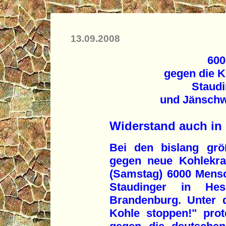
13.09.2008
600
gegen die K
Staudi
und Jänschw
Widerstand auch in
Bei den bislang grö
gegen neue Kohlekra
(Samstag) 6000 Mens
Staudinger in He
Brandenburg. Unter 
Kohle stoppen!" prot