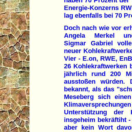
haben 70 Prozent der 
Energie-Konzerns RWE
lag ebenfalls bei 70 Pr
Doch nach wie vor er
Angela Merkel und
Sigmar Gabriel voll
neuer Kohlekraftwerk
Vier - E.on, RWE, EnB
26 Kohlekraftwerken b
jährlich rund 200 M
ausstoßen würden. 
bekannt, als das "sch
Meseberg sich einen 
Klimaversprechunge
Unterstützung der 
insgeheim bekräftiht -
aber kein Wort davo