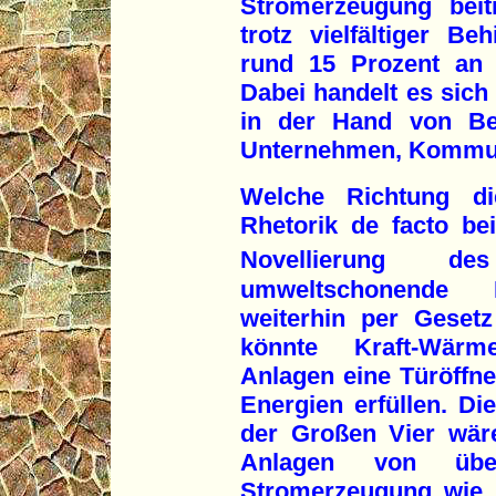
Stromerzeugung beit
trotz vielfältiger B
rund 15 Prozent an 
Dabei handelt es sic
in der Hand von Betr
Unternehmen, Kommun
Welche Richtung die
Rhetorik de facto bei
Novellierung de
umweltschonende K
weiterhin per Geset
könnte Kraft-Wärm
Anlagen eine Türöffne
Energien erfüllen. Di
der Großen Vier wär
Anlagen von üb
Stromerzeugung wie 