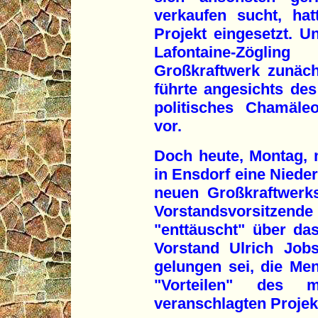
verkaufen sucht, ha
Projekt eingesetzt. 
Lafontaine-Zögli
Großkraftwerk zunächs
führte angesichts de
politisches Chamäle
vor.
Doch heute, Montag,
in Ensdorf eine Niede
neuen Großkraftwerk
Vorstandsvorsitzend
"enttäuscht" über d
Vorstand Ulrich Job
gelungen sei, die Me
"Vorteilen" des 
veranschlagten Projek