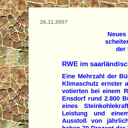
26.11.2007
Neues 
scheite
der
RWE im saarländisc
Eine Mehrzahl der Bü
Klimaschutz ernster a
votierten bei einem 
Ensdorf rund 2.800 
eines Steinkohlekra
Leistung und einem
Ausstoß von jährlic