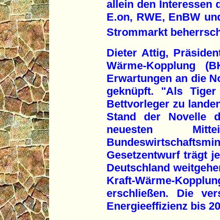
allein den Interessen
E.on, RWE, EnBW und 
Strommarkt beherrsche
Dieter Attig, Präside
Wärme-Kopplung (BK
Erwartungen an die N
geknüpft. "Als Tiger 
Bettvorleger zu landen
Stand der Novelle 
neuesten Mit
Bundeswirtschaftsmi
Gesetzentwurf trägt je
Deutschland weitgehen
Kraft-Wärme-Koppl
erschließen. Die ve
Energieeffizienz bis 20