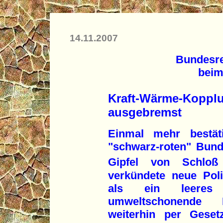
14.11.2007
Bundesre
beim
Kraft-Wärme-Kopplu
ausgebremst
Einmal mehr bestät
"schwarz-roten" Bund
Gipfel von Schloß
verkündete neue Poli
als ein leeres
umweltschonende K
weiterhin per Gese