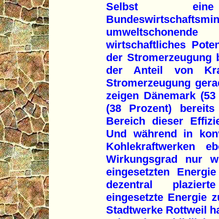
Selbst ei
Bundeswirtschaftsmini
umweltschonende 
wirtschaftliches Pot
der Stromerzeugung b
der Anteil von Kr
Stromerzeugung gerad
zeigen Dänemark (53 
(38 Prozent) bereit
Bereich dieser Effiz
Und während in konv
Kohlekraftwerken 
Wirkungsgrad nur we
eingesetzten Energie
dezentral plaziert
eingesetzte Energie z
Stadtwerke Rottweil ha