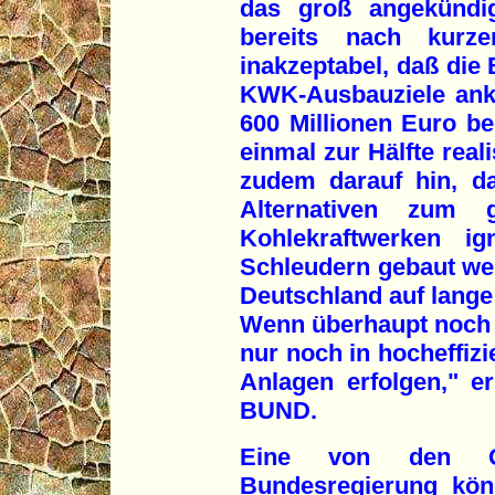
das groß angekündig
bereits nach kurze
inakzeptabel, daß die
KWK-Ausbauziele ank
600 Millionen Euro b
einmal zur Hälfte real
zudem darauf hin, d
Alternativen zum
Kohlekraftwerken ig
Schleudern gebaut we
Deutschland auf lange 
Wenn überhaupt noch K
nur noch in hocheffiz
Anlagen erfolgen," e
BUND.
Eine von den Gr
Bundesregierung kön