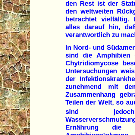
den Rest ist der Sta
den weltweiten Rückg
betrachtet vielfältig
alles darauf hin, da
verantwortlich zu mac
In Nord- und Südameri
sind die Amphibien d
Chytridiomycose bes
Untersuchungen wei
der Infektionskrankhe
zunehmend mit dem
Zusammenhang gebra
Teilen der Welt, so au
sind jedoch 
Wasserverschmutzun
Ernährung die 