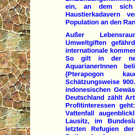
ein, an dem sich
Haustierkadavern v
Population an den Ran
Außer Lebensrau
Umweltgiften gefähr
internationale kommerz
So gilt in der n
AquarianerInnen bel
(Pterapogon kau
Schätzungsweise 900.
indonesischen Gewäs
Deutschland zählt Ar
Profitinteressen geh
Vattenfall augenblick
Lausitz, im Bundesl
letzten Refugien de