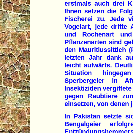
erstmals auch drei K
Ihnen setzen die Fol
Fischerei zu. Jede vi
Vogelart, jede dritte 
und Rochenart und 
Pflanzenarten sind gef
den Mauritiussittich (
letzten Jahr dank a
leicht aufwärts. Deutl
Situation hingeg
Sperbergeier in A
Insektiziden vergiftet
gegen Raubtiere zum
einsetzen, von denen 
In Pakistan setzte 
Bengalgeier erfol
Entzündungshemmers D