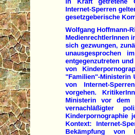
in Kraft getretene 
Internet-Sperren gelt
gesetzgeberische Kom
Wolfgang Hoffmann-Riem
MedienrechtlerInnen i
sich gezwungen, zun
unausgesprochen i
entgegenzutreten und 
von Kinderpornograp
"Familien"-Ministerin 
von Internet-Sperre
vorgehen. KritikerI
Ministerin vor dem 
vernachläßigter po
Kinderpornographie 
Kontext: Internet-Sp
Bekämpfung von Ki