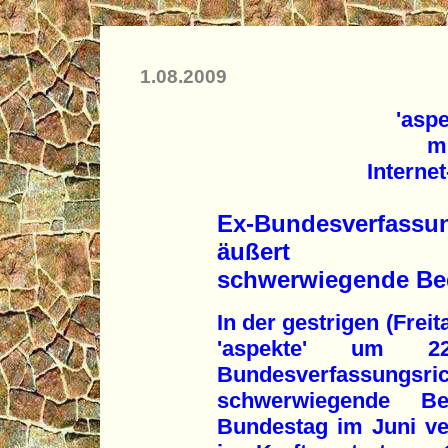
1.08.2009
'asp
mi
Interne
Ex-Bundesverfassun
äußert
schwerwiegende B
In der gestrigen (Fre
'aspekte' um 
Bundesverfassungsri
schwerwiegende 
Bundestag im Juni ve