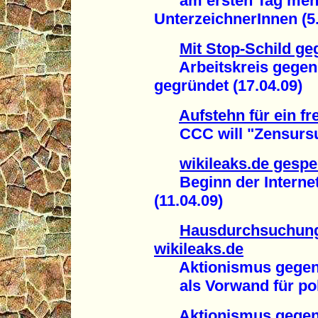
am ersten Tag mehr 
UnterzeichnerInnen (5.
Mit Stop-Schild g
Arbeitskreis gegen I
gegründet (17.04.09)
Aufstehn für ein fr
CCC will "Zensursul
wikileaks.de gespe
Beginn der Internet
(11.04.09)
Hausdurchsuchung
wikileaks.de
Aktionismus gegen 
als Vorwand für poli
Aktionismus gegen