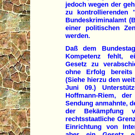
jedoch wegen der geh
zu kontrollierenden
Bundeskriminalamt (BK
einer politischen Ze
werden.
Daß dem Bundestag 
Kompetenz fehlt, ei
Gesetz zu verabschi
ohne Erfolg bereits
(Siehe hierzu den weite
Juni 09.) Unterstüt
Hoffmann-Riem, der 
Sendung anmahnte, de
der Bekämpfung v
rechtsstaatliche Gren
Einrichtung von Int
aber ein Gesetz e