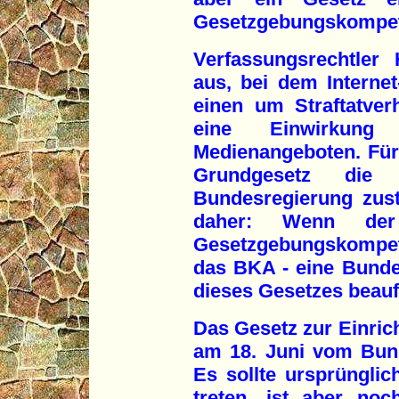
Gesetzgebungskompet
Verfassungsrechtler
aus, bei dem Interne
einen um Straftatve
eine Einwirkun
Medienangeboten. Für
Grundgesetz die
Bundesregierung zust
daher: Wenn de
Gesetzgebungskompeten
das BKA - eine Bunde
dieses Gesetzes beauf
Das Gesetz zur Einric
am 18. Juni vom Bun
Es sollte ursprünglic
treten, ist aber no