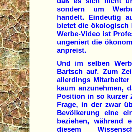
daß es sich nicht um
sondern um Werbun
handelt. Eindeutig a
bietet die ökologisch
Werbe-Video ist Prof
ungeniert die ökonom
anpreist.
Und im selben Werbe-
Bartsch auf. Zum Ze
allerdings Mitarbeite
kaum anzunehmen, da
Position in so kurzer 
Frage, in der zwar ü
Bevölkerung eine ei
beziehen, während e
diesem Wissensc