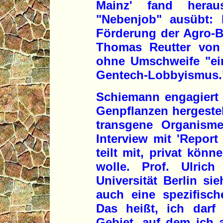
Mainz' fand hera
"Nebenjob" ausübt: 
Förderung der Agro-B
Thomas Reutter von 
ohne Umschweife "ei
Gentech-Lobbyismus.
Schiemann engagiert 
Genpflanzen hergestel
transgene Organism
Interview mit 'Report
teilt mit, privat kön
wolle. Prof. Ulric
Universität Berlin si
auch eine spezifisch
Das heißt, ich dar
Gebiet, auf dem ich a