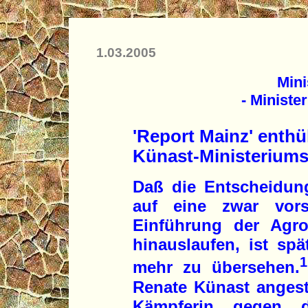
1.03.2005
Mini
- Ministe
'Report Mainz' enthü
Künast-Ministerium
Daß die Entscheidun
auf eine zwar vorsi
Einführung der Agro
hinauslaufen, ist spä
1
mehr zu übersehen.
Renate Künast angestr
Kämpferin gegen d