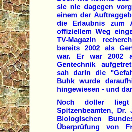
sie nie dagegen vor
einem der Auftraggebe
die Erlaubnis zum A
offiziellem Weg ein
TV-Magazin recherc
bereits 2002 als Gen
war. Er war 2002 a
Gentechnik aufgetre
sah darin die "Gefahr
Buhk wurde daraufhi
hingewiesen - und dami
Noch doller lieg
Spitzenbeamten, Dr.
Biologischen Bundes
Überprüfung von Fre