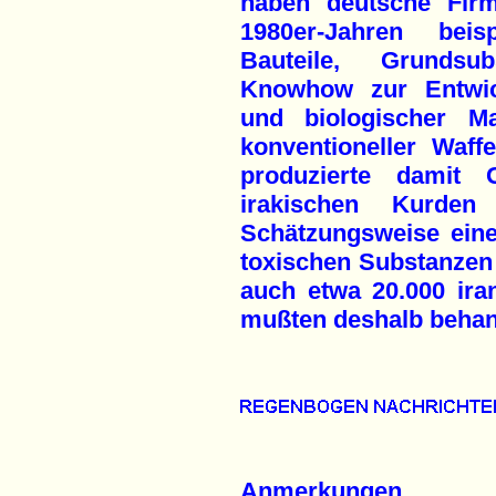
haben deutsche Fir
1980er-Jahren beis
Bauteile, Grundsu
Knowhow zur Entwic
und biologischer Ma
konventioneller Waff
produzierte damit 
irakischen Kurden
Schätzungsweise ein
toxischen Substanzen 
auch etwa 20.000 ira
mußten deshalb behan
Anmerkungen