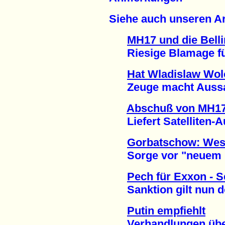
Siehe auch unseren Ar
MH17 und die Belli
Riesige Blamage für
Hat Wladislaw Wo
Zeuge macht Aussage
Abschuß von MH17
Liefert Satelliten-A
Gorbatschow: Weste
Sorge vor "neuem Ka
Pech für Exxon - S
Sanktion gilt nun do
Putin empfiehlt
Verhandlungen über 