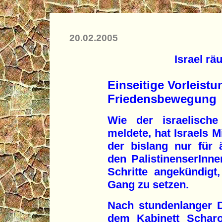
20.02.2005
Israel rä
Einseitige Vorleist
Friedensbewegung
Wie der israelisc
meldete, hat Israels M
der bislang nur für 
den PalistinenserInne
Schritte angekündigt
Gang zu setzen.
Nach stundenlanger D
dem Kabinett Schar