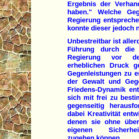
Ergebnis der Verhan
haben." Welche Gege
Regierung entspreche
konnte dieser jedoch n
Unbestreitbar ist alle
Führung durch die 
Regierung vor der
erheblichen Druck ge
Gegenleistungen zu er
der Gewalt und Gege
Friedens-Dynamik ent
sich mit frei zu best
gegenseitig herausf
dabei Kreativität entw
denen sie ohne über
eigenen Sicherhei
zugehen können.