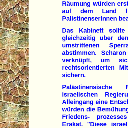
Räumung würden erstm
auf dem Land li
PalistinenserInnen be
Das Kabinett sollte
gleichzeitig über de
umstrittenen Sper
abstimmen. Scharon 
verknüpft, um si
rechtsorientierten M
sichern.
Palästinensische
israelischen Regie
Alleingang eine Entsc
würden die Bemühung
Friedens- prozesse
Erakat. "Diese israe