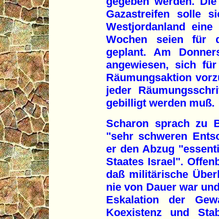
gegeben werden. Die
Gazastreifen solle 
Westjordanland eine
Wochen seien für d
geplant. Am Donner
angewiesen, sich für
Räumungsaktion vorzu
jeder Räumungsschri
gebilligt werden muß.
Scharon sprach zu B
"sehr schweren Entsc
er den Abzug "essentie
Staates Israel". Offen
daß militärische Überl
nie von Dauer war und
Eskalation der Gew
Koexistenz und Stab