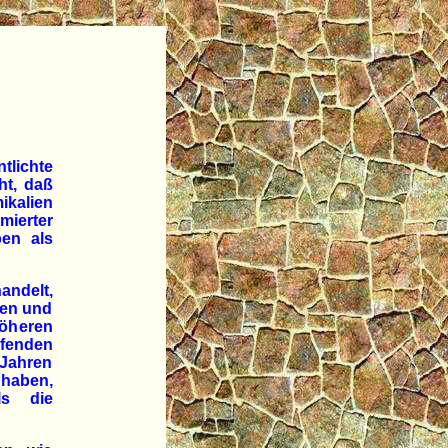
tlichte
ht, daß
ikalien
ierter
ben als
andelt,
den und
höheren
fenden
 Jahren
 haben,
ls die