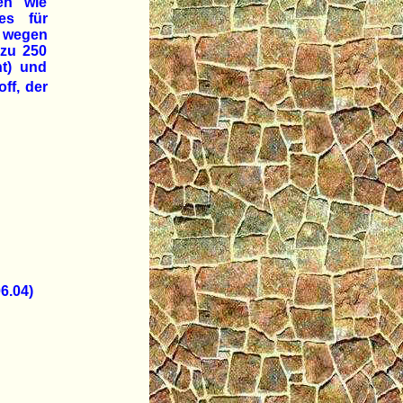
en wie
es für
t wegen
 zu 250
nt) und
ff, der
6.04)