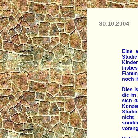
30.10.2004
Eine a
Studie
Kinder
insbe
Flamms
noch i
Dies i
die im
sich d
Konze
Studie
nicht 
sonde
vorang