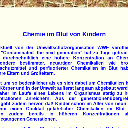
Chemie im Blut von Kindern
ktuell von der Umweltschutzorganisation WWF veröffen
 "Contaminated: the next generation" hat zu Tage gebrac
 durchschnittlich eine höhere Konzentration an Chem
sondere bestimmter, neuartiger Chemikalien wie brom
chutzmittel und perfluorierter Chemikalien im Blut ha
hre Eltern und Großeltern.
st um so bedenklicher als es sich dabei um Chemikalien h
 Körper und in der Umwelt äußerst langsam abgebaut wer
aher im Laufe eines Lebens im Organismus stetig zu 
ntrationen anreichern. Aus der generationenübergrei
 geht zudem hervor, daß Kinder schon im Alter von neun
nur einen Cocktail gefährlicher Chemikalien im Blut
rn zudem bereits in höheren Konzentrationen a
egangenen Generationen.