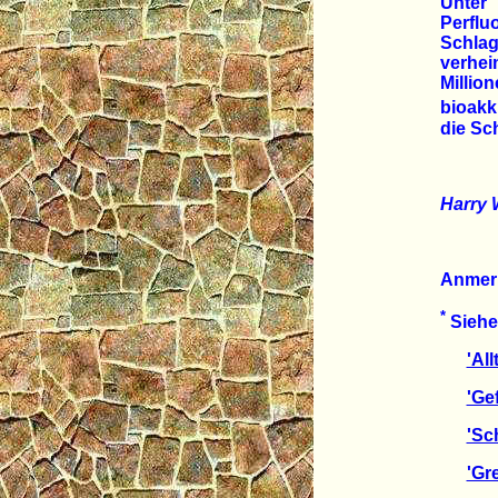
Unter
Perfl
Schlag
verhei
Millio
bioakk
die Sc
Harry 
Anmer
*
Siehe 
'Al
'Ge
'Sc
'Gr