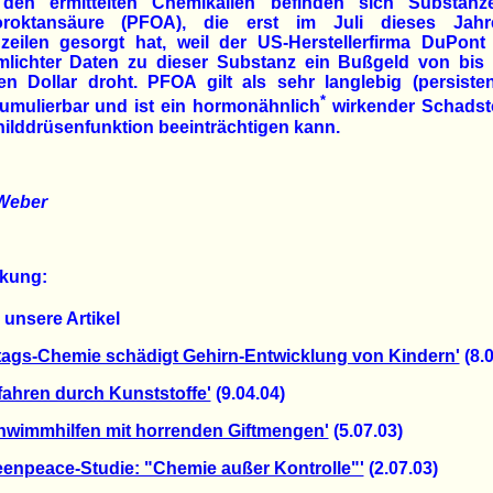
 den ermittelten Chemikalien befinden sich Substanz
uoroktansäure (PFOA), die erst im Juli dieses Jahr
zeilen gesorgt hat, weil der US-Herstellerfirma DuPon
mlichter Daten zu dieser Substanz ein Bußgeld von bis
nen Dollar droht. PFOA gilt als sehr langlebig (persiste
*
umulierbar und ist ein hormonähnlich
wirkender Schadsto
hilddrüsenfunktion beeinträchtigen kann.
Weber
kung:
unsere Artikel
ltags-Chemie schädigt Gehirn-Entwicklung von Kindern'
(8.0
fahren durch Kunststoffe'
(9.04.04)
hwimmhilfen mit horrenden Giftmengen'
(5.07.03)
eenpeace-Studie: "Chemie außer Kontrolle"'
(2.07.03)