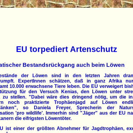
EU torpediert Artenschutz
tischer Bestandsrückgang auch beim Löwen
estände der Löwen sind in den letzten Jahren dram
rumpft. ExpertInnen schätzen, daß in ganz Afrika nu
amt 10.000 erwachsene Tiere leben. Die EU verweigert bish
tützung für den Versuch Kenias, den Löwen unter str
 zu stellen. "Dabei wäre dies dringend nötig, um die in
rn noch praktizierte Trophäenjagd auf Löwen endl
ränken", so Daniela Freyer, Sprecherin der Naturs
sation 'pro wildlife'. Immerhin sind "Jäger" aus der EU n
anern die eifrigsten Löwentöter.
U ist einer der größten Abnehmer für Jagdtrophäen, ex