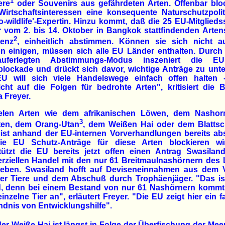
1
ere
oder Souvenirs aus gefährdeten Arten. Offenbar blo
Wirtschaftsinteressen eine konsequente Naturschutzpolit
ro-wildlife'-Expertin. Hinzu kommt, daß die 25 EU-Mitglieds
r vom 2. bis 14. Oktober in Bangkok stattfindenden Arten
2
renz
, einheitlich abstimmen. Können sie sich nicht a
on einigen, müssen sich alle EU Länder enthalten. Durch
tauferlegten Abstimmungs-Modus inszeniert die E
blockade und drückt sich davor, wichtige Anträge zu unter
EU will sich viele Handelswege einfach offen halten 
cht auf die Folgen für bedrohte Arten", kritisiert die B
a Freyer.
ielen Arten wie dem afrikanischen Löwen, dem Nashor
3
ten, dem Orang-Utan
, dem Weißen Hai oder dem Blatts
ist anhand der EU-internen Vorverhandlungen bereits ab
ie EU Schutz-Anträge für diese Arten blockieren wi
tützt die EU bereits jetzt offen einen Antrag Swasilan
ziellen Handel mit den nur 61 Breitmaulnashörnern des
geben. Swasiland hofft auf Deviseneinnahmen aus dem 
er Tiere und dem Abschuß durch Trophäenjäger. "Das ist
, denn bei einem Bestand von nur 61 Nashörnern kommt
inzelne Tier an", erläutert Freyer. "Die EU zeigt hier ein 
ndnis von Entwicklungshilfe".
er Weiße Hai ist längst in Folge der Überfischung der Mee