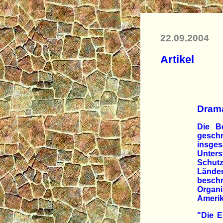
22.09.2004
Artikel
Drama
Die B
gesch
insges
Unters
Schutz
Lände
besch
Organi
Amerik
"Die E