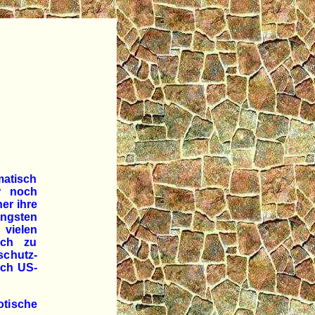
atisch
r noch
er ihre
engsten
 vielen
ich zu
chutz-
ach US-
otische