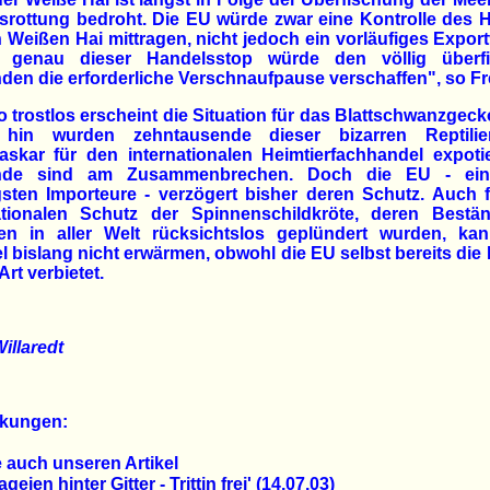
srottung bedroht. Die EU würde zwar eine Kontrolle des 
n Weißen Hai mittragen, nicht jedoch ein vorläufiges Export
 genau dieser Handelsstop würde den völlig überfi
den die erforderliche Verschnaufpause verschaffen", so Fr
 trostlos erscheint die Situation für das Blattschwanzgeck
 hin wurden zehntausende dieser bizarren Reptili
skar für den internationalen Heimtierfachhandel expotie
nde sind am Zusammenbrechen. Doch die EU - ein
gsten Importeure - verzögert bisher deren Schutz. Auch 
ationalen Schutz der Spinnenschildkröte, deren Bestä
ien in aller Welt rücksichtslos geplündert wurden, ka
l bislang nicht erwärmen, obwohl die EU selbst bereits die 
Art verbietet.
illaredt
kungen:
 auch unseren Artikel
geien hinter Gitter - Trittin frei'
(14.07.03)