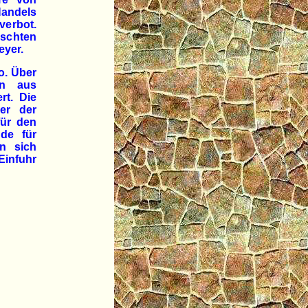
Handels
verbot.
schten
eyer.
o. Über
en aus
rt. Die
er der
für den
nde für
nn sich
Einfuhr