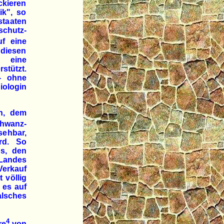
ckieren
ik", so
staaten
schutz-
uf eine
 diesen
U eine
stützt.
- ohne
iologin
n, dem
chwanz-
sehbar,
rd. So
ds, den
 Landes
Verkauf
 völlig
 es auf
falsches
4
re
von