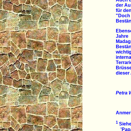
der Au
für de
"Doch
Bestän
Ebenso
Jahre
Madaga
Bestä
wichti
intern
Terrar
Brüsse
dieser 
Petra W
Anmer
1
Siehe
'Papa