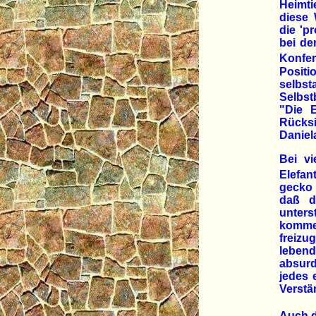
Heimti
diese 
die 'p
bei de
Konfe
Positi
selbs
Selbst
"Die 
Rücksi
Daniel
Bei v
Elefan
gecko 
daß d
unters
kommer
freizu
lebend
absurd
jedes e
Verstä
Auch d