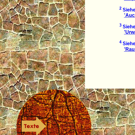
2
Siehe
'Auc
3
Siehe
'Urw
4
Siehe
'Rau