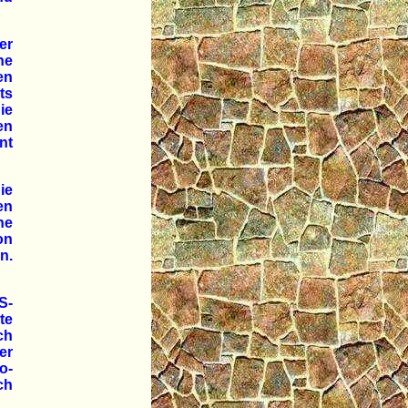
er
ne
en
ts
ie
en
nt
ie
en
ne
on
n.
S-
te
ch
er
o-
ch