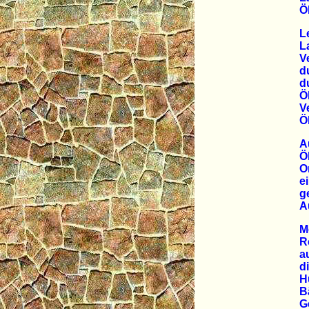
Ö
L
L
V
d
d
Ö
V
Ö
A
Ö
O
e
g
A
M
R
a
d
H
B
G