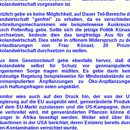
kolandwirtschaft vorgesehen ist.
etzlich gebe es keine Möglichkeit, auf Dauer Teil-Bereiche d
andwirtschaft "genfrei" zu erhalten, da es verschiede
erbreitungsmechanismen wie beispielsweise Auskreuz
urch Pollenflug gebe. Sollte sich die jetzige Politik Künas
urchsetzen, bedeute dies das langfristige Aus für d
kolandwirtschaft. Dies stehe in offenem Widerspruch zu d
erlautbarungen von Frau Künast, 20 Proze
kolandwirtschaft durchsetzen zu wollen.
us dem Gesetzentwurf gehe ebenfalls hervor, daß d
kolandwirte selbst für Schutz vor genmanipuliert
rganismen Sorge tragen müßten. Es gebe darin kei
indeutige Regelung beispielsweise für Mindestabstände v
enmanipulierten Anpflanzungen zu Öko-Anpflanzunge
uch Haftungsfragen seien ungeklärt.
onitor wies auch auf den Druck hin, der von der U
egierung auf die EU ausgeübt wird, genveränderte Produk
uf dem EU-Markt zuzulassen und die US-Kampagne, dur
ie verbreitet wird, mit genveränderten Pflanzen könne d
unger in Afrika beseitigt werden. Weiter wird über Bi
äuerInnen in der USA berichtet, deren Existenz bereits dur
en-Kontamination vernichtet wurde.