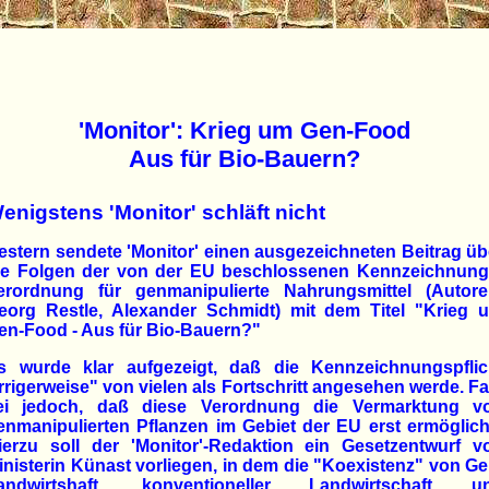
'Monitor': Krieg um Gen-Food
Aus für Bio-Bauern?
enigstens 'Monitor' schläft nicht
estern sendete 'Monitor' einen ausgezeichneten Beitrag üb
ie Folgen der von der EU beschlossenen Kennzeichnung
erordnung für genmanipulierte Nahrungsmittel (Autore
eorg Restle, Alexander Schmidt) mit dem Titel "Krieg 
en-Food - Aus für Bio-Bauern?"
s wurde klar aufgezeigt, daß die Kennzeichnungspflic
irrigerweise" von vielen als Fortschritt angesehen werde. Fa
ei jedoch, daß diese Verordnung die Vermarktung v
enmanipulierten Pflanzen im Gebiet der EU erst ermöglich
ierzu soll der 'Monitor'-Redaktion ein Gesetzentwurf v
inisterin Künast vorliegen, in dem die "Koexistenz" von Ge
andwirtshaft, konventioneller Landwirtschaft u