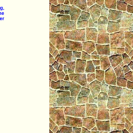
g,
ne
er