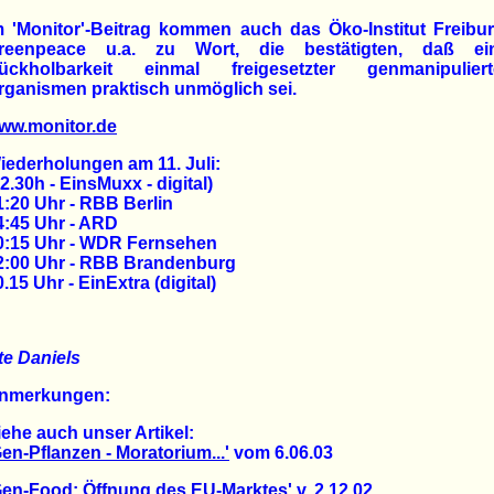
m 'Monitor'-Beitrag kommen auch das Öko-Institut Freibur
reenpeace u.a. zu Wort, die bestätigten, daß ei
ückholbarkeit einmal freigesetzter genmanipuliert
rganismen praktisch unmöglich sei.
ww.monitor.de
iederholungen am 11. Juli:
22.30h - EinsMuxx - digital)
1:20 Uhr - RBB Berlin
4:45 Uhr - ARD
0:15 Uhr - WDR Fernsehen
2:00 Uhr - RBB Brandenburg
.15 Uhr - EinExtra (digital)
te Daniels
nmerkungen:
iehe auch unser Artikel:
Gen-Pflanzen - Moratorium...'
vom 6.06.03
Gen-Food: Öffnung des EU-Marktes'
v. 2.12.02