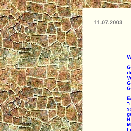
11.07.2003
W
G
d
V
G
G
E
"
s
g
H
M
L