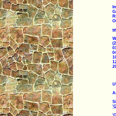
I
G
R
O
w
W
(
0
0
1
1
20
U
A
S
'
'