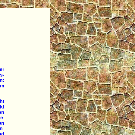
er
s-
n:
um
ht
kt
on
e.
on
n-
nd