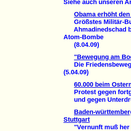
Siehe auch unseren Ar
Obama erhöht den 
Größstes Militär-Bu
Ahmadinedschad best
Atom-Bombe
(8.04.09)
"Bewegung am Bo
Die Friedensbewegu
(5.04.09)
60.000 beim Oste
Protest gegen fortg
und gegen Unterdrück
Baden-württemberg
Stuttgart
"Vernunft muß her sta