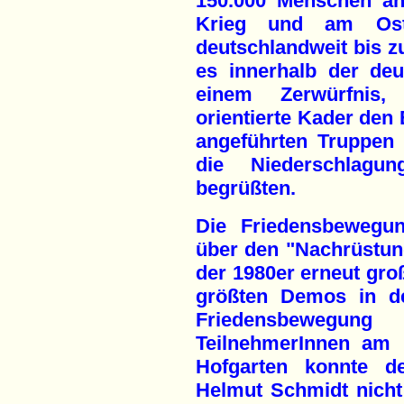
150.000 Menschen a
Krieg und am Oste
deutschlandweit bis 
es innerhalb der de
einem Zerwürfnis,
orientierte Kader de
angeführten Truppen
die Niederschlagu
begrüßten.
Die Friedensbewegun
über den "Nachrüstu
der 1980er erneut gro
größten Demos in de
Friedensbeweg
TeilnehmerInnen am 
Hofgarten konnte d
Helmut Schmidt nicht