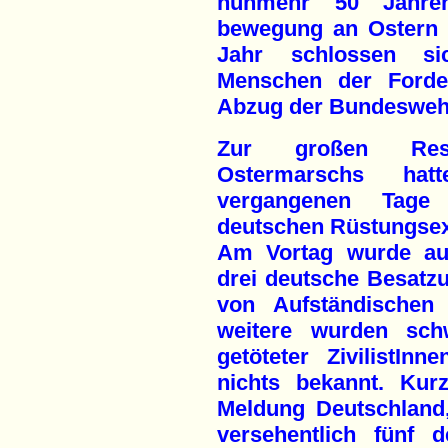
nunmehr 50 Jahren 
bewegung an Ostern 
Jahr schlossen si
Menschen der Forde
Abzug der Bundeswehr
Zur großen Reso
Ostermarschs ha
vergangenen Tage
deutschen Rüstungsexp
Am Vortag wurde aus
drei deutsche Besatzu
von Aufständischen
weitere wurden schw
getöteter ZivilistIn
nichts bekannt. Kurz
Meldung Deutschland
versehentlich fünf 