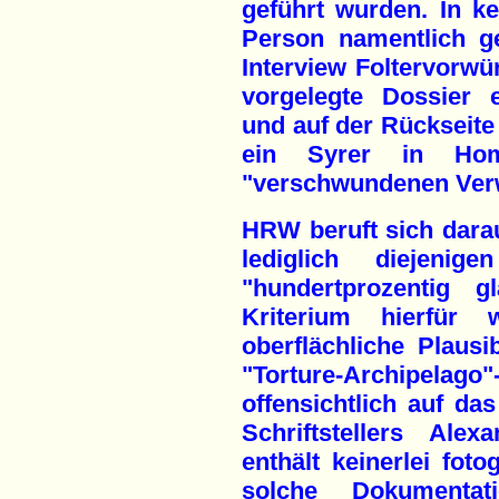
geführt wurden. In ke
Person namentlich g
Interview Foltervorw
vorgelegte Dossier e
und auf der Rückseite 
ein Syrer in Hom
"verschwundenen Verw
HRW beruft sich darau
lediglich diejeni
"hundertprozentig g
Kriterium hierfür 
oberflächliche Plausib
"Torture-Archipela
offensichtlich auf d
Schriftstellers Alex
enthält keinerlei fot
solche Dokumenta