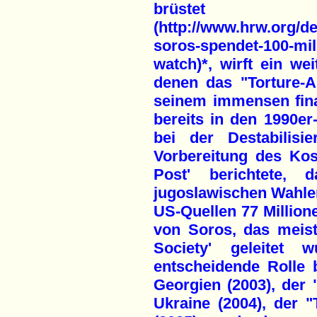
brüstet
(http://www.hrw.org/d
soros-spendet-100-mil
watch)*, wirft ein wei
denen das "Torture-Ar
seinem immensen finan
bereits in den 1990er
bei der Destabilis
Vorbereitung des Kos
Post' berichtete, 
jugoslawischen Wahle
US-Quellen 77 Million
von Soros, das meist
Society' geleitet 
entscheidende Rolle 
Georgien (2003), der 
Ukraine (2004), der "