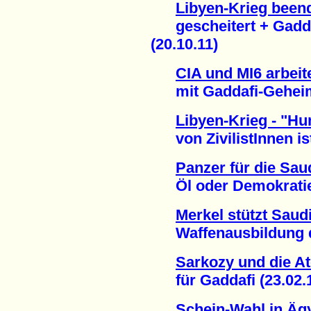
Libyen-Krieg been
gescheitert + Gaddafi
(20.10.11)
CIA und MI6 arbeit
mit Gaddafi-Geheimd
Libyen-Krieg - "Hu
von ZivilistInnen ist
Panzer für die Sau
Öl oder Demokratie 
Merkel stützt Saudi
Waffenausbildung dur
Sarkozy und die 
für Gaddafi (23.02.1
Schein-Wahl in Äg