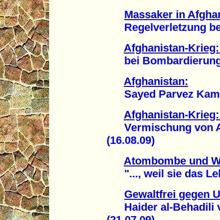
Massaker in Afgha
Regelverletzung bei
Afghanistan-Krieg: 
bei Bombardierung zw
Afghanistan:
Sayed Parvez Kambakh
Afghanistan-Krieg: 
Vermischung von Aufb
(16.08.09)
Atombombe und W
"..., weil sie das Leb
Gewaltfrei gegen 
Haider al-Behadili v
(21.07.09)