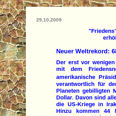
29.10.2009
"Friedens
erhöh
Neuer Weltrekord: 6
Der erst vor wenige
mit dem Friedensno
amerikanische Präsi
verantwortlich für d
Planeten gebilligten M
Dollar. Davon sind all
die US-Kriege in Ira
Hinzu kommen 44 Mi