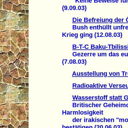
"Keine Beweise für 
(9.09.03)
Die Befreiung der
Bush enthüllt unfreiw
Krieg ging (12.08.03)
B-T-C Baku-Tbilis
Gezerre um das eura
(7.08.03)
Ausstellung von T
Radioaktive Verse
Wasserstoff statt G
Britischer Geheimdi
Harmlosigkeit
der irakischen "mob
bestätigen (20.06.03)