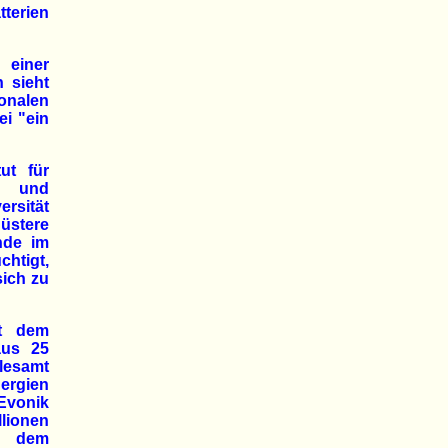
terien
 einer
n sieht
ionalen
ei "ein
ut für
e- und
rsität
üstere
nde im
htigt,
sich zu
it dem
aus 25
lesamt
nergien
Evonik
lionen
us dem