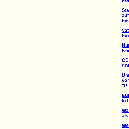
Politi
Sta
auf d
Eisen
Vat
Ein F
Nur
Keine
CDA
Annet
Um
vor H
"Potem
Eu
In De
Was
als R
Wel