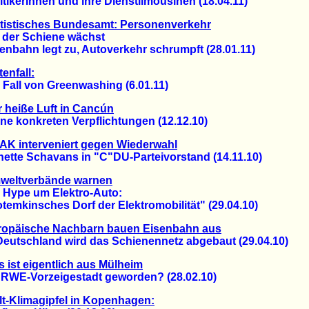
kerInnen und ihre Dienstlimousinen (18.04.11)
tistisches Bundesamt: Personenverkehr
er Schiene wächst
bahn legt zu, Autoverkehr schrumpft (28.01.11)
tenfall:
all von Greenwashing (6.01.11)
 heiße Luft in Cancún
 konkreten Verpflichtungen (12.12.10)
K interveniert gegen Wiederwahl
te Schavans in "C"DU-Parteivorstand (14.11.10)
weltverbände warnen
ype um Elektro-Auto:
kinsches Dorf der Elektromobilität" (29.04.10)
ropäische Nachbarn bauen Eisenbahn aus
utschland wird das Schienennetz abgebaut (29.04.10)
 ist eigentlich aus Mülheim
WE-Vorzeigestadt geworden? (28.02.10)
t-Klimagipfel in Kopenhagen: