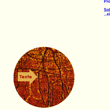
Profit
Sol
...ein