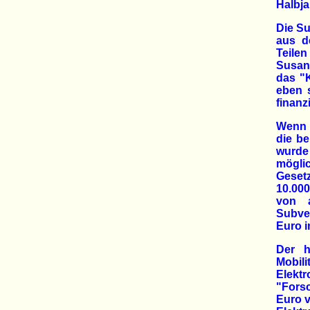
Halbja
Die Su
aus d
Teile
Susann
das "K
eben 
finanz
Wenn M
die be
wurde 
mögli
Geset
10.00
von a
Subve
Euro i
Der h
Mobil
Elektr
"Fors
Euro v