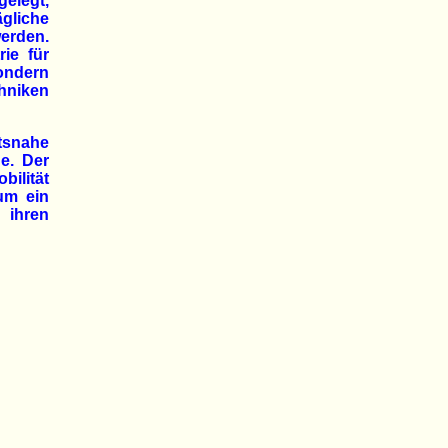
elegt,
liche
werden.
ie für
ondern
hniken
tsnahe
e. Der
bilität
 um ein
 ihren