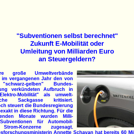
"Subventionen selbst berechnet"
Zukunft E-Mobilität oder
Umleitung von Milliarden Euro
an Steuergeldern?
ere große Umweltverbände
 im vergangenen Jahr den von
"schwarz-gelben" Bundes-
rung verkündeten Aufbruch in
Elektro-Mobilität" als umwelt-
ische Sackgasse kritisiert.
ch steuert die Bundesregierung
 exakt in diese Richtung. Für die
nden Monate wurden Milli-
-Subventionen für Automobil-
Strom-Konzerne zugesagt.
forschungsministerin Annette Schavan hat bereits 60 Mi