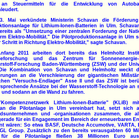
an Steuermitteln für die Entwicklung von Autobat
leudert.
. Mai verkündete Ministerin Schavan die Förderung
tionsanlage für Lithium-Ionen-Batterien in Ulm. Schava
ereits als "Umsetzung einer zentralen Forderung der Nat
orm Elektro-Mobilität." Die Pilotproduktionsanlage in Ulm s
 Schritt in Richtung Elektro-Mobilität," sagte Schavan.
Anfang 2011 arbeiten dort bereits das Helmholtz Instit
rieforschung und das Zentrum für Sonnenenergi
rstoff-Forschung Baden-Württemberg (ZSW) und der Unive
Die Kombination von Schavan und Helmholtz weckt d
erungen an die Verschleierung der gigantischen Mißstä
chen "Versuchs-Endlager" Asse II und das ZSW ist berüc
rsprechende Ansätze bei der Wasserstoff-Technologie an 
 und sodann an die Wand zu fahren.
Kompetenznetzwerk Lithium-Ionen-Batterie" (KLiB) m
an die Pilotanlage in Ulm vereinbart hat, setzt sich 
iedsunternehmen und -organisationen zusammen, die al
gerade für ein Engagement im Bereich der erneuerbaren E
nt wären: So etwa BASF, Deutsche Accumotive, VARTA, 
GL Group. Zusätzlich zu den bereits verausgabten 60 Mil
für die Pilotanlage fließen 38 Millionen Euro a