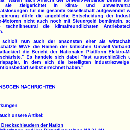
ität" wären nach Ansicht der Umwelt-Verbände besser ang
 sie zielgerichtet in klima- und umweltverträg
tätslösungen für die gesamte Gesellschaft aufgewendet 
egierung dürfe die angebliche Entscheidung der Industr
ro-Motoren nicht auch noch mit Steuergeld bemänteln, s
 technikneutral die klimafreundlichsten Antriebstec
n.
 schloß nun auch der ansonsten eher als wirtschaf
schätzte WWF die Reihen der kritischen Umwelt-Verbänd
tackiert die Bericht der Nationalen Plattform Elektro-Mo
schärfste." Es handele sich dabei "fast ausschließlich
triepapier, in dem sich die beteiligten Industriezweige
tionsbedarf selbst errechnet haben."
rkungen
auch unsere Artikel:
 Dreckschleudern der Nation