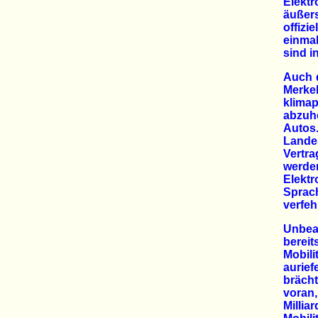
Elektr
äußer
offizi
einmal
sind i
Auch 
Merk
klima
abzuh
Auto
Landes
Vertra
werden
Elektr
Sprach
verfeh
Unbeac
berei
Mobili
aurief
bräch
voran,
Millia