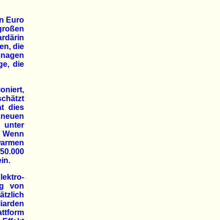
en Euro
großen
rdärin
en, die
, nagen
e, die
oniert,
schätzt
at dies
 neuen
 unter
. Wenn
warmen
50.000
in.
ektro-
ng von
ätzlich
iarden
attform