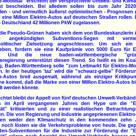
o-Mobilität" erscheint der versprochene Umwelt- und Klima
st bescheiden. Bei alledem sollen bis zum Jahr 202
ellen - und vermutlich äußerst optimistischen - Prognosen
 eine Million Elektro-Autos auf deutschen Straßen rollen. 
n Deutschland 42 Millionen PkW zugelassen.
die Pseudo-Grünen haben sich dem von Bundeskanzlerin 
el angekündigten Subventions-Segen mit vermein
politischer Zielsetzung angeschlossen. Um sich ein
eben, fordern sie eine Kaufprämie von 5000 Euro für El
s. Und die neue baden-württembergische "grün-
regierung unterstützt diesen Trend. So heißt es im Koal
g, Baden-Württemberg solle "zum Leitmarkt für Elektro-Mob
. In der heutigen 'taz' wird die "schwarz-gelbe" Förder
o-Autos breit ausgemalt, während als einziger Kritikpu
e kommt, daß die Marke von einer Million Elektro-Autos b
lt werden könnte.
htet bleibt der Appell von fünf deutschen Umwelt-Verbänd
ts im April vergangenen Jahres den Hype um die "El
tät" kritisierten und zu einer realistischen Betrachtun
en. Die von Regierung und Industrie angepriesenen Elektr
ten weder den Klimaschutz in den kommenden zehn 
 noch lösten sie die Verkehrsprobleme von heute. Die ge
rden-Subventionen für die Industrie zur Förderung der "E