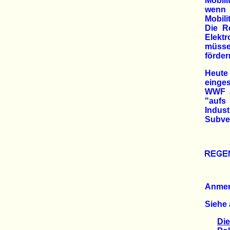
Mobil
wenn
Mobili
Die R
Elekt
müsse
förder
Heute
einge
WWF at
"aufs 
Indus
Subven
Anme
Siehe 
Die