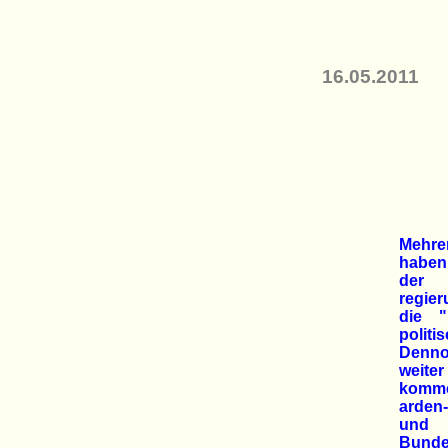
16.05.2011
Mehr
haben
der 
regie
die "
polit
Denno
weiter
komme
arden
und 
Bundes