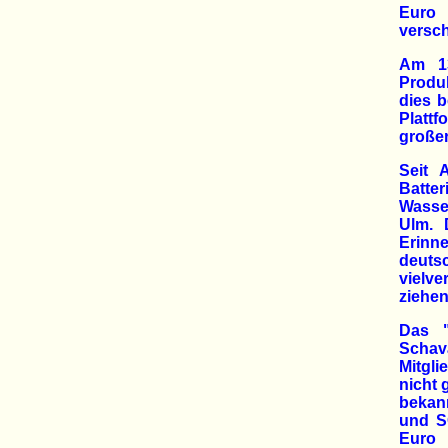
Euro 
versch
Am 13
Produk
dies b
Plattf
großer
Seit 
Batte
Wasse
Ulm. 
Erinn
deuts
vielve
ziehen
Das "
Schav
Mitgl
nicht 
bekan
und S
Euro 