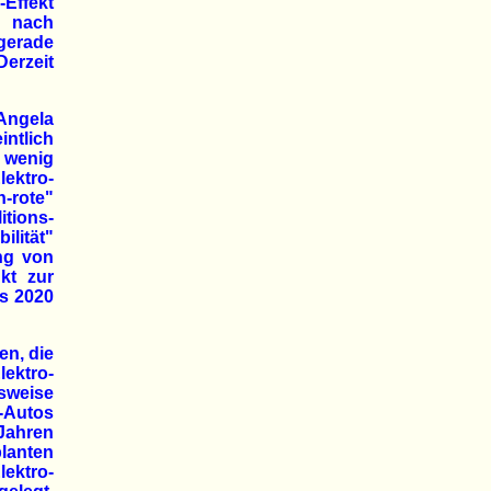
-Effekt
0 nach
 gerade
Derzeit
Angela
tlich
 wenig
ektro-
rote"
itions-
ilität"
ung von
nkt zur
is 2020
en, die
ektro-
gsweise
o-Autos
Jahren
planten
lektro-