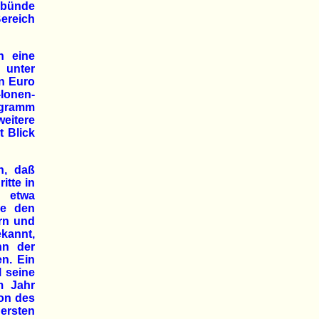
bünde
ereich
n eine
 unter
en Euro
Ionen-
ogramm
weitere
t Blick
n, daß
itte in
n etwa
ie den
ern und
kannt,
nn der
en. Ein
 seine
m Jahr
ion des
ersten