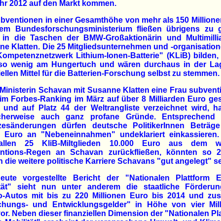
hr 2012 auf den Markt kommen.
bventionen in einer Gesamthöhe von mehr als 150 Million
em Bundesforschungsministerium fließen übrigens zu 
n in die Taschen der BMW-Großaktionärin und Multimillia
e Klatten. Die 25 Mitgliedsunternehmen und -organisation
ompetenznetzwerk Lithium-Ionen-Batterie" (KLiB) bilden
so wenig am Hungertuch und wären durchaus in der Lag
iellen Mittel für die Batterien-Forschung selbst zu stemmen.
inisterin Schavan mit Susanne Klatten eine Frau subventi
im Forbes-Ranking im März auf über 8 Milliarden Euro ge
und auf Platz 44 der Weltrangliste verzeichnet wird, h
cherweise auch ganz profane Gründe. Entsprechend
zesänderungen dürfen deutsche PolitikerInnen Beträge
0 Euro an "Nebeneinnahmen" undeklariert einkassieren
llen 25 KliB-Miltglieden 10.000 Euro aus dem 
ntions-Regen an Schavan zurückfließen, könnten so 2
n die weitere politische Karriere Schavans "gut angelegt" se
eute vorgestellte Bericht der "Nationalen Plattform El
ität" sieht nun unter anderem die staatliche Förderu
o-Autos mit bis zu 220 Millionen Euro bis 2014 und zus
chungs- und Entwicklungsgelder" in Höhe von vier Mill
or. Neben dieser finanziellen Dimension der "Nationalen Pl