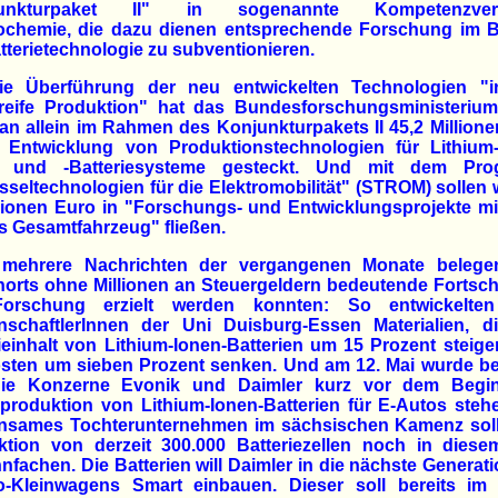
junkturpaket II" in sogenannte Kompetenzver
rochemie, die dazu dienen entsprechende Forschung im B
tterietechnologie zu subventionieren.
ie Überführung der neu entwickelten Technologien "i
nreife Produktion" hat das Bundesforschungsministerium
n allein im Rahmen des Konjunkturpakets II 45,2 Million
e Entwicklung von Produktionstechnologien für Lithium-
n und -Batteriesysteme gesteckt. Und mit dem Pr
seltechnologien für die Elektromobilität" (STROM) sollen 
lionen Euro in "Forschungs- und Entwicklungsprojekte mi
s Gesamtfahrzeug" fließen.
mehrere Nachrichten der vergangenen Monate belege
orts ohne Millionen an Steuergeldern bedeutende Fortschr
orschung erzielt werden konnten: So entwickelte
nschaftlerInnen der Uni Duisburg-Essen Materialien, d
einhalt von Lithium-Ionen-Batterien um 15 Prozent steig
osten um sieben Prozent senken. Und am 12. Mai wurde be
ie Konzerne Evonik und Daimler kurz vor dem Begi
produktion von Lithium-Ionen-Batterien für E-Autos steh
nsames Tochterunternehmen im sächsischen Kamenz soll
ktion von derzeit 300.000 Batteriezellen noch in diese
nfachen. Die Batterien will Daimler in die nächste Generat
ro-Kleinwagens Smart einbauen. Dieser soll bereits im 