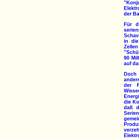
"Kon
Elekt
der Ba
Für d
serie
Schava
in di
Zelle
"Schüs
90 Mil
auf da
Doch 
andern
der F
Wisse
Energi
die K
daß d
Serien
gemei
Produ
verzeh
Elekt