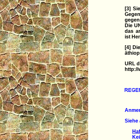
[3] Si
Gegen
gegen
Die UN
das a
ist He
[4] D
äthiop
URL di
http:
Anme
Siehe 
Haf
Keine