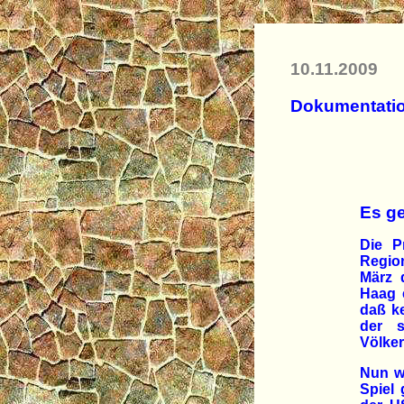
10.11.2009
Dokumentati
Es g
Die P
Region
März d
Haag e
daß ke
der s
Völke
Nun w
Spiel