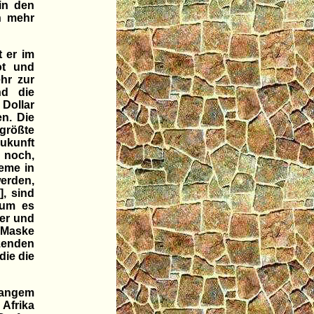
in den
h mehr
t er im
ot und
hr zur
nd die
 Dollar
n. Die
größte
ukunft
r noch,
eme in
erden,
, sind
 um es
uer und
 Maske
zenden
die die
langem
 Afrika