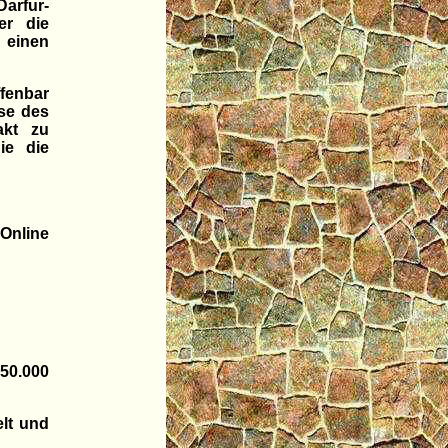
Darfur-
er die
 einen
fenbar
se des
akt zu
ie die
 Online
50.000
elt und