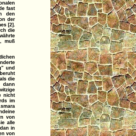
ionalen
e fast
in den
von der
es [2].
rch die
währte
t, muß
ichen
underte
g" und
beruht
als die
, dann
itzige
 nicht
rds im
 Asmara
ndeine
orn von
ie alle
udan in
fen von