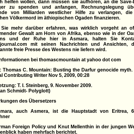
ch helfen wollen, dann müssen sie aufhören, an die Save-
ger zu spenden und anfangen, Rechnungslegung üb
nde von Milliarden westlicher Hilfe zu verlangen, die
chen Völkermord im äthiopischen Ogaden finanzieren.
 Sie mehr darüber erfahren, was wirklich vorgeht an of
mender Gewalt am Horn von Afrika, ebenso wie in der Oa
ens und der Ruhe hier in Asmara, halten Sie Kont
ejournal.com mit seinen Nachrichten und Ansichten, d
nnte freie Presse des Westens nie liefern wird.
Informationen bei thomascmountain at yahoo dot com
: Thomas C. Mountain: Busting the Darfur genocide myth.
l Contributing Writer Nov 5, 2009, 00:28
tzung: T. I. Steinberg, 9. November 2009.
an Schmidt- Polyglott)
kungen des Übersetzers
smara, auch Asmera, ist die Hauptstadt von Eritrea, 6
hner
rman Foreign Policy und Knut Mellenthin in der jungen W
enblick haben mehrfach berichtet.