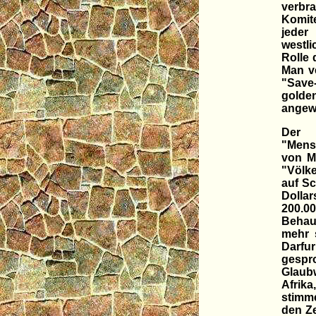
verbra
Komit
jeder
westli
Rolle 
Man ve
"Save
golde
angewe
Der 
"Mensc
von M
"Völk
auf Sc
Dolla
200.0
Behau
mehr 
Darfur
gespr
Glaubw
Afrika
stimme
den Ze