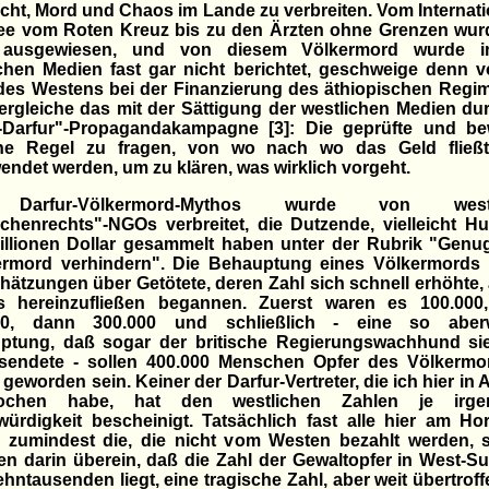
cht, Mord und Chaos im Lande zu verbreiten. Vom Internat
ee vom Roten Kreuz bis zu den Ärzten ohne Grenzen wurd
 ausgewiesen, und von diesem Völkermord wurde 
chen Medien fast gar nicht berichtet, geschweige denn 
des Westens bei der Finanzierung des äthiopischen Regim
rgleiche das mit der Sättigung der westlichen Medien du
-Darfur"-Propagandakampagne [3]: Die geprüfte und be
ne Regel zu fragen, von wo nach wo das Geld fließ
ndet werden, um zu klären, was wirklich vorgeht.
Darfur-Völkermord-Mythos wurde von westl
henrechts"-NGOs verbreitet, die Dutzende, vielleicht H
illionen Dollar gesammelt haben unter der Rubrik "Genu
ermord verhindern". Die Behauptung eines Völkermords 
hätzungen über Getötete, deren Zahl sich schnell erhöhte, 
rs hereinzufließen begannen. Zuerst waren es 100.000
00, dann 300.000 und schließlich - eine so aberw
ptung, daß sogar der britische Regierungswachhund sie
sendete - sollen 400.000 Menschen Opfer des Völkermo
 geworden sein. Keiner der Darfur-Vertreter, die ich hier in
ochen habe, hat den westlichen Zahlen je irge
ürdigkeit bescheinigt. Tatsächlich fast alle hier am H
, zumindest die, die nicht vom Westen bezahlt werden, s
n darin überein, daß die Zahl der Gewaltopfer in West-S
hntausenden liegt, eine tragische Zahl, aber weit übertrof