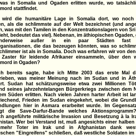
was in Somalia und Ogaden erlitten wurde, wo tatsächli
mord stattfindet.
 wird die humanitäre Lage in Somalia dort, wo noch 
en, als die schlimmste auf der Welt bezeichnet (und ang
, was mit den Tamilen in den Konzentrationslagern von Sr
eht, bedeutet das viel). Nebenan, im äthiopischen Ogaden, 
enderweise außer in ein paar Städten fast 
organisationen, die das bezeugen könnten, was so schlim
chlimmer ist als in Somalia. Doch was erfahren wir von den
l Zaster für leidende Afrikaner einsammeln, über den 
rmord in Ogaden?
ch bereits sagte, habe ich Mitte 2003 das erste Mal d
rieben, was meiner Meinung nach im Sudan und in Äth
ert. Sudan hat schätzungsweise etwa zwei Millionen Tö
nd seines jahrzehntelangen Bürgerkriegs zwischen dem 
m Süden erlitten. Nach vielen Jahren harter Arbeit ist l
riechend, Frieden im Sudan eingekehrt, wobei die Grund
ndlungen hier in Asmara erarbeitet wurde. Im Gegensat
ngt die Save-Darfur-Bande welches Aktionsprogramm
ch angeführte militärische Invasion und Besetzung à la I
istan. Wer bei Verstand ist, muß angesichts einer halben 
mehr Toter im Irak und in Afghanistan dank west
rischen "Eingreifens" schließen, daß westliche Soldaten i