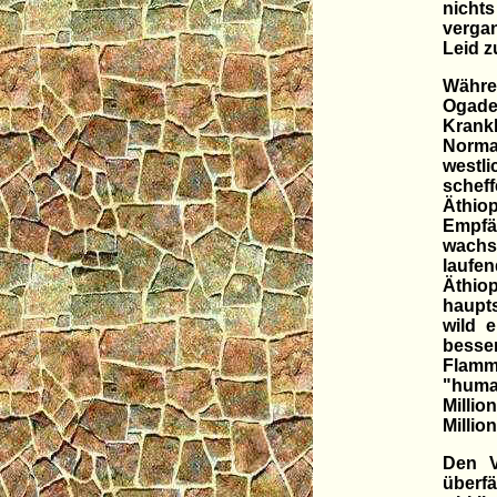
nicht
verga
Leid z
Währen
Ogade
Krank
Norma
westli
schef
Äthio
Empfä
wachse
laufe
Äthio
haupt
wild 
besser
Flamm
"huma
Millio
Millio
Den V
überfä