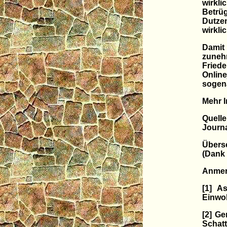
wirkli
Betrü
Dutze
wirkli
Damit
zuneh
Fried
Onlin
sogena
Mehr 
Quelle
Journa
Überse
(Dank 
Anmer
[1] A
Einwo
[2] Ge
Schatt