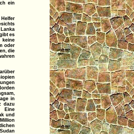
ch ein
Helfer
esichts
i Lanka
gibt es
keine
m oder
en, die
wahren
arüber
iopien
tungen
Norden
angsam,
lage in
z dazu
? Eine
rak und
Million
lichen
m Sudan