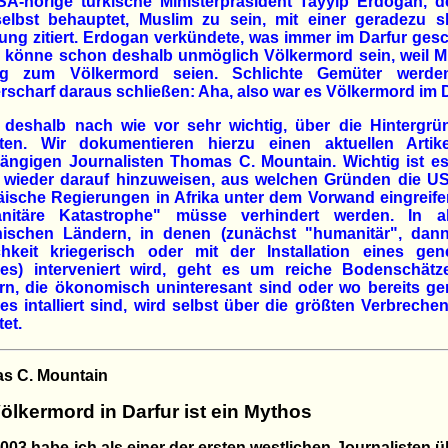
SA-hörige türkische Ministerpräsident Tayyip Erdogan, d
selbst behauptet, Muslim zu sein, mit einer geradezu sk
ng zitiert. Erdogan verkündete, was immer im Darfur ge
s könne schon deshalb unmöglich Völkermord sein, weil 
ig zum Völkermord seien. Schlichte Gemüter werd
scharf daraus schließen: Aha, also war es Völkermord im D
t deshalb nach wie vor sehr wichtig, über die Hintergrü
hten. Wir dokumentieren hierzu einen aktuellen Artik
ängigen Journalisten Thomas C. Mountain. Wichtig ist es
 wieder darauf hinzuweisen, aus welchen Gründen die U
ische Regierungen in Afrika unter dem Vorwand eingreife
nitäre Katastrophe" müsse verhindert werden. In a
anischen Ländern, in denen (zunächst "humanitär", dan
chkeit kriegerisch oder mit der Installation eines ge
es) interveniert wird, geht es um reiche Bodenschätz
rn, die ökonomisch uninteresant sind oder wo bereits g
s intalliert sind, wird selbst über die größten Verbrech
tet.
s C. Mountain
ölkermord in Darfur ist ein Mythos
2003 habe ich als einer der ersten westlichen Journalisten ü