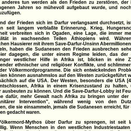
s anderes tun werden als den Frieden zu zerstören, der 
ngenen Jahren so mühevoll aufgebaut wurde, und noc
uzufügen.
d der Frieden sich im Darfur verlangsamt durchsetzt, is
n seit langem verblaßte Erinnerung. Krieg, Hungersn
heit verbreiten sich in Ogaden, eine Lage, die immer me
lität in wachsenden Teilen Äthiopiens wird. Währe
chen Hausierer mit ihrem Save-Darfur-Unsinn Abermillionen
feln, haben die Sudanesen den Frieden ausbrechen sehe
pier dagegen, die unter einem Regime leiden, das der 
nger westlicher Hilfe in Afrika ist, blicken in eine Z
nder ethnischer und religiöser Konflikte, und schlimme
nder Völkermordprogramme. Die sich entwickelnden Probl
pien können ausnahmslos auf den Westen zurückgeführt w
sächlich auf die USA. Der Westen, besonders die USA [4]
entschlossen, Afrika in einem Krisenzustand zu halten,
 ausbeuten zu können. Und die Save-Darfur-Lobby ist Fe
e dafür, mehr Gewalt nach Afrika zu bringen unter der
nitärer Intervention", während wenig von den Dut
nen, die sie einsammeln, jemals die Sudanesen erreicht, für 
nen gedacht waren.
ölkermord-Mythos über Darfur zu sprengen, ist seit 
llig. Wenn Menschen in den westlichen Industriestaaten