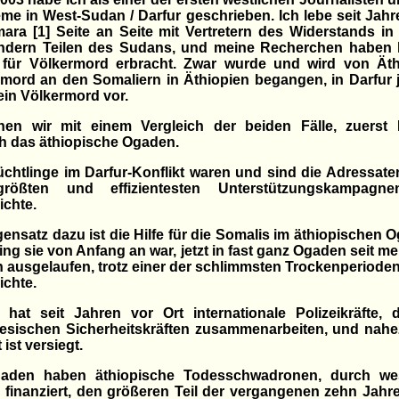
me in West-Sudan / Darfur geschrieben. Ich lebe seit Jahr
ara [1] Seite an Seite mit Vertretern des Widerstands in
ndern Teilen des Sudans, und meine Recherchen haben 
 für Völkermord erbracht. Zwar wurde und wird von Äth
mord an den Somaliern in Äthiopien begangen, in Darfur
kein Völkermord vor.
nen wir mit einem Vergleich der beiden Fälle, zuerst D
h das äthiopische Ogaden.
üchtlinge im Darfur-Konflikt waren und sind die Adressate
rößten und effizientesten Unterstützungskampagn
ichte.
ensatz dazu ist die Hilfe für die Somalis im äthiopischen 
ing sie von Anfang an war, jetzt in fast ganz Ogaden seit m
 ausgelaufen, trotz einer der schlimmsten Trockenperioden
ichte.
 hat seit Jahren vor Ort internationale Polizeikräfte, 
esischen Sicherheitskräften zusammenarbeiten, und nahez
 ist versiegt.
aden haben äthiopische Todesschwadronen, durch wes
" finanziert, den größeren Teil der vergangenen zehn Jahr