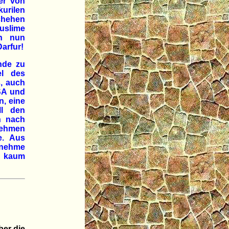
er von
urilen
schehen
Muslime
en nun
arfur!
nde zu
el des
, auch
SA und
n, eine
ll den
n nach
nehmen
e. Aus
enehme
en kaum
ber die