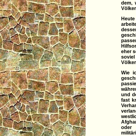
dem, 
Völker
Heute
arbeit
dessen
geschi
pass
Hilfs
eher s
sovie
Völke
Wie i
gesch
passi
währe
und de
fast k
Verha
verla
westli
Afghan
oder 
militä