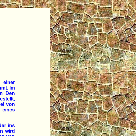
 einer
mmt. Im
 in Den
stellt,
sei von
 eines
er ins
n wird