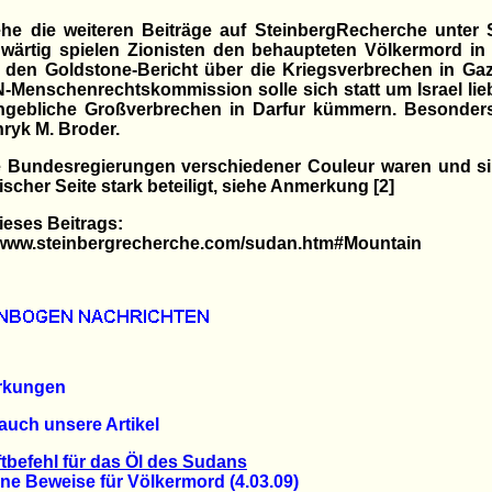
ehe die weiteren Beiträge auf SteinbergRecherche unter
wärtig spielen Zionisten den behaupteten Völkermord in 
 den Goldstone-Bericht über die Kriegsverbrechen in Gaz
-Menschenrechtskommission solle sich statt um Israel li
ngebliche Großverbrechen in Darfur kümmern. Besonders 
nryk M. Broder.
ie Bundesregierungen verschiedener Couleur waren und si
ischer Seite stark beteiligt, siehe Anmerkung [2]
eses Beitrags:
//www.steinbergrecherche.com/sudan.htm#Mountain
rkungen
auch unsere Artikel
tbefehl für das Öl des Sudans
 Beweise für Völkermord (4.03.09)