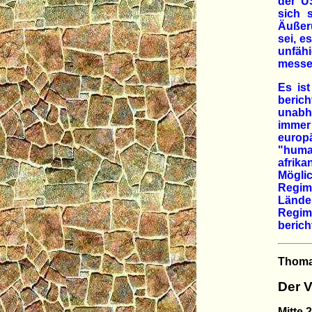
der U
sich 
Äußeru
sei, e
unfäh
messer
Es is
beric
unabh
immer
europä
"huma
afrik
Mögli
Regim
Lände
Regime
berich
Thoma
Der V
Mitte 