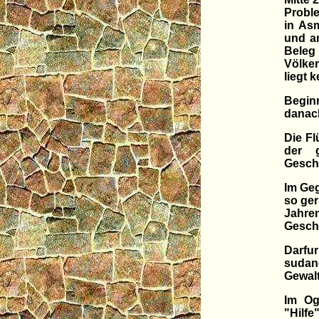
Proble
in Asm
und a
Beleg
Völker
liegt 
Begin
danac
Die Fl
der g
Gesch
Im Geg
so ger
Jahren
Gesch
Darfur
sudan
Gewalt
Im Og
"Hilfe