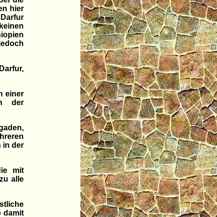
en hier
 Darfur
keinen
iopien
 jedoch
arfur,
n einer
en der
Ogaden,
ehreren
 in der
die mit
u alle
tliche
e damit