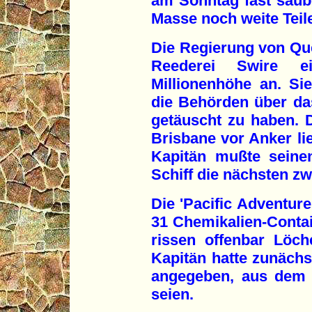
am Sonntag fast saube
Masse noch weite Teile
Die Regierung von Que
Reederei Swire ei
Millionenhöhe an. S
die Behörden über d
getäuscht zu haben. D
Brisbane vor Anker li
Kapitän mußte seine
Schiff die nächsten z
Die 'Pacific Adventur
31 Chemikalien-Contai
rissen offenbar Löche
Kapitän hatte zunächs
angegeben, aus dem 
seien.