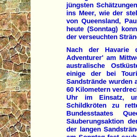
jüngsten Schätzungen 
ins Meer, wie der stel
von Queensland, Paul
heute (Sonntag) konn
der verseuchten Strän
Nach der Havarie de
Adventurer' am Mittw
australische Ostküs
einige der bei Tour
Sandstrände wurden a
60 Kilometern verdreck
Uhr im Einsatz, u
Schildkröten zu ret
Bundesstaates Qu
Säuberungsaktion der
der langen Sandsträn