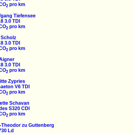
 CO
pro km
2
fgang Tiefensee
8 3.0 TDI
 CO
pro km
2
f Scholz
8 3.0 TDI
 CO
pro km
2
 Aigner
8 3.0 TDI
 CO
pro km
2
itte Zypries
aeton V6 TDI
 CO
pro km
2
ette Schavan
des S320 CDI
 CO
pro km
2
l-Theodor zu Guttenberg
30 Ld