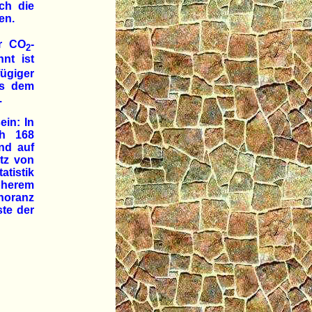
ch die
en.
er CO
-
2
nt ist
ügiger
us dem
.
ein: In
ch 168
nd auf
atz von
atistik
öherem
noranz
ste der