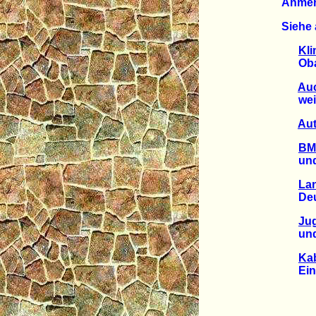
Anme
Siehe 
Kli
Obama
Au
weiter
Aut
BMW
und st
La
Deuts
Ju
und K
Kab
Ein Gi