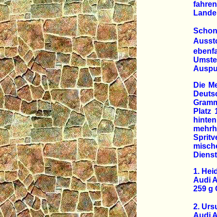
fahre
Lande,
Schon
Ausst
ebenf
Umste
Auspuf
Die Me
Deuts
Gramm
Platz 
hinten
mehrh
Sprit
mische
Diens
1. Hei
Audi A
259 g
2. Urs
Audi A