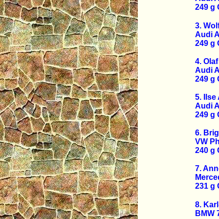
249 g
3. Wol
Audi A
249 g
4. Ola
Audi A
249 g
5. Ilse
Audi A
249 g
6. Brig
VW Ph
240 g
7. Ann
Merce
231 g
8. Kar
BMW 7