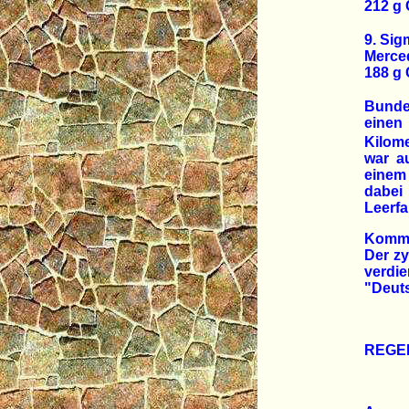
212 g
9. Sig
Merce
188 g
Bundes
einen
Kilome
war a
einem
dabei 
Leerfa
Komme
Der zy
verdi
"Deuts
REGE