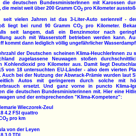
n die deutschen BundesministerInnen mit Karossen dur
 die meist weit über 200 Gramm CO
pro Kilometer ausstoß
2
 seit vielen Jahren ist das 3-Liter-Auto serienreif - d
oß liegt bei rund 90 Gramm CO
pro Kilometer. Bekan
2
alls seit langem, daß ein Benzinmotor nach geringf
llung auch mit Wasserstoff betrieben werden kann. A
f kommt dann lediglich völlig ungefährlicher Wasserdampf
hrzahl der Deutschen scheinen Klima-HeuchlerInnen zu s
chland zugelassene Neuwagen stoßen durchschnittli
 Kohlendioxid pro Kilometer aus. Damit liegt Deutschla
15 von 18 untersuchten EU-Länder - also dem vierten Pl
. Auch bei der Nutzung der Abwrack-Prämie wurden laut St
eitlich Autos mit geringerem durch solche mit h
verbrauch ersetzt. Und ganz vorne in puncto Klima-Ig
n die deutschen Bundesministerinnen mit. Hier eine Hitli
twagen und der entsprechenden "Klima-Kompetenz":
demarie Wieczorek-Zeul
8 4.2 FSI quattro
 CO
pro km
2
ula von der Leyen
8 3.0 TDI