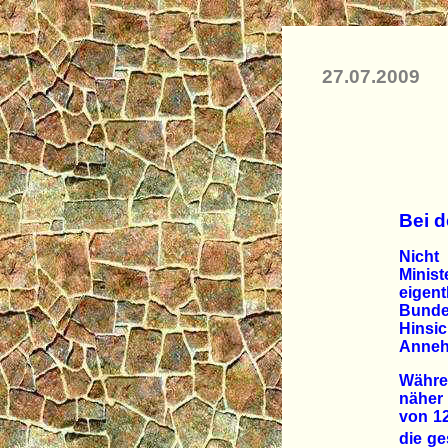
27.07.2009
Bei d
Nicht
Minis
eige
Bundes
Hinsic
Annehm
Währe
näher
von 1
die ge