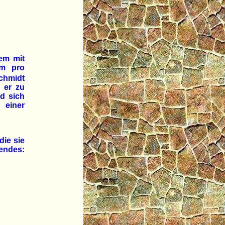
zem mit
m pro
Schmidt
 er zu
d sich
n einer
die sie
endes: