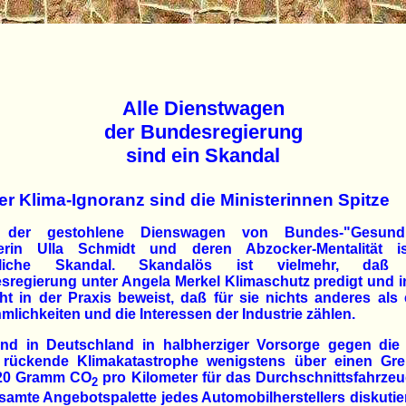
Alle Dienstwagen
der Bundesregierung
sind ein Skandal
er Klima-Ignoranz sind die Ministerinnen Spitze
 der gestohlene Dienswagen von Bundes-"Gesundh
terin Ulla Schmidt und deren Abzocker-Mentalität i
ntliche Skandal. Skandalös ist vielmehr, daß 
regierung unter Angela Merkel Klimaschutz predigt und i
ht in der Praxis beweist, daß für sie nichts anderes als
lichkeiten und die Interessen der Industrie zählen.
nd in Deutschland in halbherziger Vorsorge gegen die
 rückende Klimakatastrophe wenigstens über einen Gre
20 Gramm CO
pro Kilometer für das Durchschnittsfahrze
2
samte Angebotspalette jedes Automobilherstellers diskutier