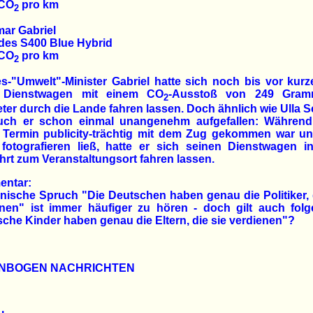
 CO
pro km
2
mar Gabriel
des S400 Blue Hybrid
 CO
pro km
2
-"Umwelt"-Minister Gabriel hatte sich noch bis vor kur
 Dienstwagen mit einem CO
-Ausstoß von 249 Gram
2
ter durch die Lande fahren lassen. Doch ähnlich wie Ulla 
uch er schon einmal unangenehm aufgefallen: Während
 Termin publicity-trächtig mit dem Zug gekommen war un
fotografieren ließ, hatte er sich seinen Dienstwagen i
hrt zum Veranstaltungsort fahren lassen.
ntar:
nische Spruch "Die Deutschen haben genau die Politiker, 
enen" ist immer häufiger zu hören - doch gilt auch folg
che Kinder haben genau die Eltern, die sie verdienen"?
NBOGEN NACHRICHTEN