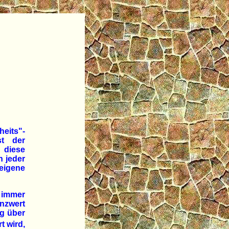
eits"-
st der
diese
n jeder
 eigene
 immer
nzwert
ug über
t wird,