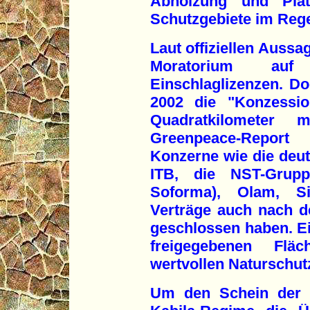
Abholzung" und "Platz
Schutzgebiete im Reg
Laut offiziellen Aussa
Moratorium au
Einschlaglizenzen. Do
2002 die "Konzessio
Quadratkilometer 
Greenpeace-Report 
Konzerne wie die deut
ITB, die NST-Grupp
Soforma), Olam, S
Verträge auch nach 
geschlossen haben. Ein
freigegebenen Flä
wertvollen Naturschut
Um den Schein der L