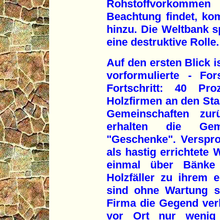
Rohstoffvorkomme
Beachtung findet, kom
hinzu. Die Weltbank sp
eine destruktive Rolle.
Auf den ersten Blick i
vorformulierte - Fo
Fortschritt: 40 Pr
Holzfirmen an den Staa
Gemeinschaften zurü
erhalten die Gem
"Geschenke". Verspr
als hastig errichtete 
einmal über Bänke 
Holzfäller zu ihrem 
sind ohne Wartung s
Firma die Gegend ver
vor Ort nur wenig 