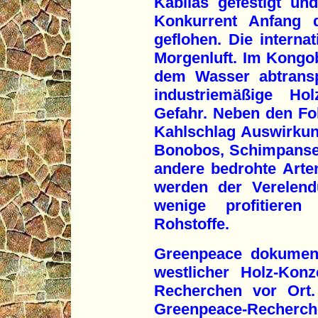
Kabilas gefestigt un
Konkurrent Anfang 
geflohen. Die interna
Morgenluft. Im Kongob
dem Wasser abtransp
industriemäßige Hol
Gefahr. Neben den Fol
Kahlschlag Auswirkun
Bonobos, Schimpansen
andere bedrohte Arte
werden der Verelend
wenige profitiere
Rohstoffe.
Greenpeace dokument
westlicher Holz-Ko
Recherchen vor Ort
Greenpeace-Recher