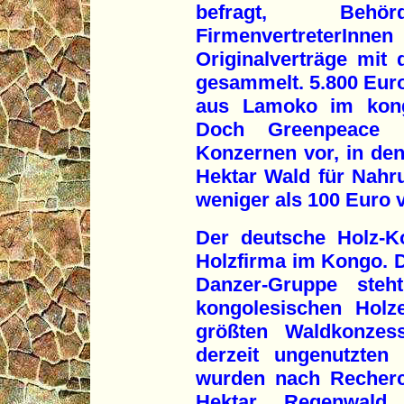
befragt, Behörd
FirmenvertreterInne
Originalverträge mit 
gesammelt. 5.800 Euro 
aus Lamoko im kong
Doch Greenpeace l
Konzernen vor, in de
Hektar Wald für Nahr
weniger als 100 Euro v
Der deutsche Holz-Ko
Holzfirma im Kongo. D
Danzer-Gruppe ste
kongolesischen Holz
größten Waldkonzes
derzeit ungenutzten
wurden nach Recherc
Hektar Regenwald