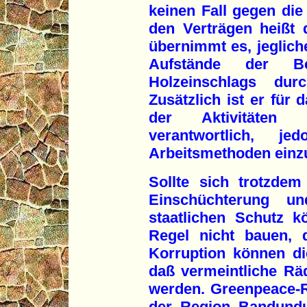
keinen Fall gegen die
den Verträgen heißt 
übernimmt es, jeglich
Aufstände der Be
Holzeinschlags dur
Zusätzlich ist er für 
der Aktivitäten 
verantwortlich, 
Arbeitsmethoden einz
Sollte sich trotzdem
Einschüchterung un
staatlichen Schutz k
Regel nicht bauen, 
Korruption können d
daß vermeintliche Räde
werden. Greenpeace-R
der Region Bandundu