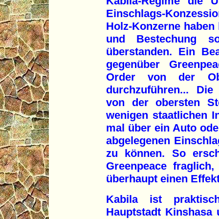
Kabila-Regime die Ü
Einschlags-Konzessi
Holz-Konzerne haben 
und Bestechung so
überstanden. Ein Bea
gegenüber Greenpea
Order von der Obri
durchzuführen... Di
von der obersten St
wenigen staatlichen I
mal über ein Auto ode
abgelegenen Einschla
zu können. So ersch
Greenpeace fraglich,
überhaupt einen Effek
Kabila ist praktis
Hauptstadt Kinshasa u