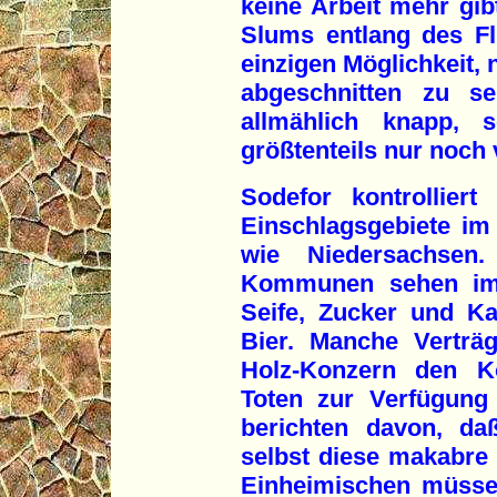
keine Arbeit mehr gib
Slums entlang des Fl
einzigen Möglichkeit, 
abgeschnitten zu s
allmählich knapp,
größtenteils nur noch
Sodefor kontrolliert
Einschlagsgebiete im
wie Niedersachsen
Kommunen sehen imm
Seife, Zucker und Ka
Bier. Manche Verträ
Holz-Konzern den K
Toten zur Verfügung 
berichten davon, da
selbst diese makabre V
Einheimischen müssen