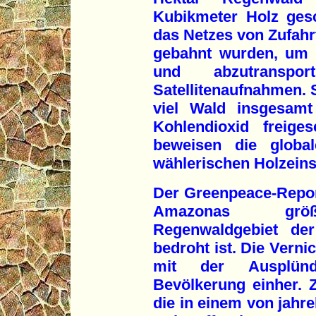
Kubikmeter Holz gesc
das Netzes von Zufahr
gebahnt wurden, um 
und abzutranspo
Satellitenaufnahmen. 
viel Wald insgesamt
Kohlendioxid freige
beweisen die global
wählerischen Holzeins
Der Greenpeace-Repor
Amazonas größ
Regenwaldgebiet de
bedroht ist. Die Verni
mit der Ausplünd
Bevölkerung einher. 
die in einem von jahr