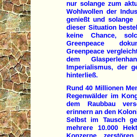
nur solange zum aktu
Wohlwollen der Indu
genießt und solange 
dieser Situation beste
keine Chance, sol
Greenpeace dokum
Greenpeace vergleicht
dem Glasperlenha
Imperialismus, der 
hinterließ.
Rund 40 Millionen Mens
Regenwälder im Kong
dem Raubbau versc
erinnern an den Kolon
Selbst im Tausch ge
mehrere 10.000 Hek
Konzerne zerstören