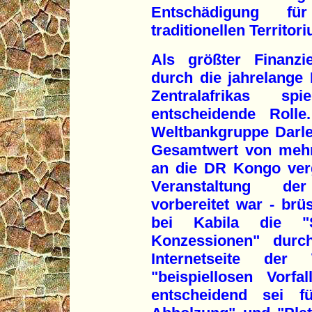
Entschädigung fü
traditionellen Territor
Als größter Finanzi
durch die jahrelange
Zentralafrikas s
entscheidende Roll
Weltbankgruppe Darl
Gesamtwert von mehr 
an die DR Kongo verg
Veranstaltung der 
vorbereitet war - brü
bei Kabila die "St
Konzessionen" durc
Internetseite de
"beispiellosen Vorf
entscheidend sei f