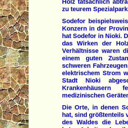
Holz tatsächlich abtr
zu teurem Spezialparke
Sodefor beispielsweis
Konzern in der Provi
hat Sodefor in Nioki. D
das Wirken der Holz
Verhältnisse waren d
einem guten Zustan
schweren Fahrzeugen 
elektrischem Strom wu
Stadt Nioki abgesc
Krankenhäusern f
medizinischen Geräte
Die Orte, in denen S
hat, sind größtenteils
des Waldes die Lebe