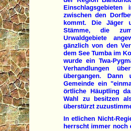
Einschlagsgebieten 
zwischen den Dorfbe
kommt. Die Jäger 
Stämme, die zum
Urwaldgebiete ange
gänzlich von den Ve
dem See Tumba im Kon
wurde ein Twa-Pygm
Verhandlungen üb
übergangen. Dann u
Gemeinde ein "einma
örtliche Häuptling d
Wahl zu besitzen al
überstürzt zuzustimm
In etlichen Nicht-Reg
herrscht immer noch e