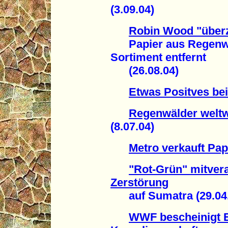
(3.09.04)
Robin Wood "überz
Papier aus Regenwa
Sortiment entfernt
(26.08.04)
Etwas Positves be
Regenwälder weltwe
(8.07.04)
Metro verkauft Pap
"Rot-Grün" mitvera
Zerstörung
auf Sumatra (29.04.
WWF bescheinigt 