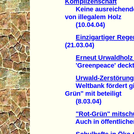
Komplizenschaft
Keine ausreichende
von illegalem Holz
(10.04.04)
Einzigartiger Reg
(21.03.04)
Erneut Urwaldholz
'Greenpeace' deckt S
Urwald-Zerstörun
Weltbank fördert gig
Grün" mit beteiligt
(8.03.04)
"Rot-Grün" mitsch
Auch in öffentlichen