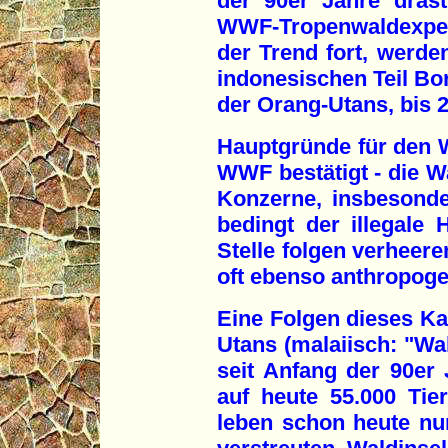
der 90er Jahre dras
WWF-Tropenwaldexpert
der Trend fort, werde
indonesischen Teil Bo
der Orang-Utans, bis 
Hauptgründe für den W
WWF bestätigt - die W
Konzerne, insbesond
bedingt der illegale 
Stelle folgen verheere
oft ebenso anthropog
Eine Folgen dieses Ka
Utans (malaiisch: "W
seit Anfang der 90er
auf heute 55.000 Tie
leben schon heute nu