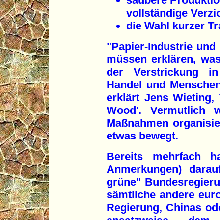
saubere Produktio
vollständige Verz
die Wahl kurzer T
"Papier-Industrie und
müssen erklären, was
der Verstrickung in
Handel und Menschenr
erklärt Jens Wieting,
Wood'. Vermutlich w
Maßnahmen organisie
etwas bewegt.
Bereits mehrfach ha
Anmerkungen) darauf
grüne" Bundesregieru
sämtliche andere eur
Regierung, Chinas od