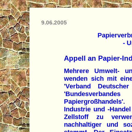
9.06.2005
Papierve
- Urw
Appell an Papier-In
Mehrere Umwelt- und
wenden sich mit ein
'Verband Deutscher
'Bundesverba
Papiergroßhandels'.
Industrie und -Handel 
Zellstoff zu verw
nachhaltiger und soz