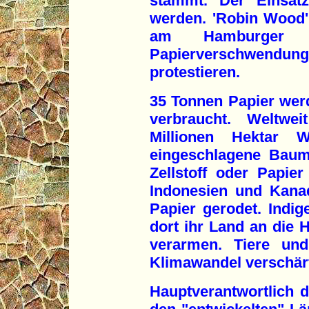
stammt. Der Einsatz
werden. 'Robin Wood' 
am Hamburger 
Papierverschwendu
protestieren.
35 Tonnen Papier wer
verbraucht. Weltwe
Millionen Hektar W
eingeschlagene Baum
Zellstoff oder Papier
Indonesien und Kana
Papier gerodet. Indig
dort ihr Land an die H
verarmen. Tiere und
Klimawandel verschärf
Hauptverantwortlich da