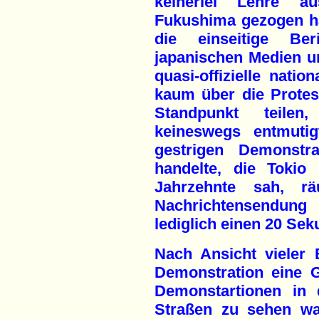
keinerlei Lehre 
Fukushima gezogen ha
die einseitige Ber
japanischen Medien un
quasi-offizielle nati
kaum über die Proteste
Standpunkt teile
keineswegs entmuti
gestrigen Demonstr
handelte, die Tokio
Jahrzehnte sah, 
Nachrichtensendun
lediglich einen 20 Se
Nach Ansicht vieler 
Demonstration eine G
Demonstartionen in 
Straßen zu sehen wa