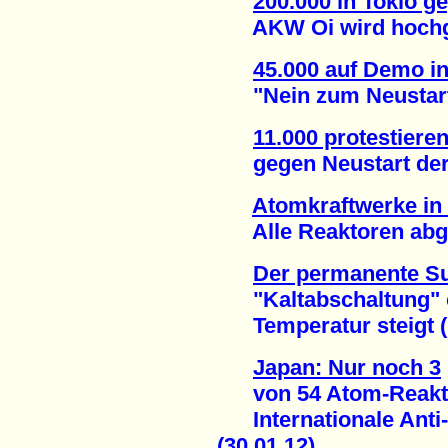
200.000 in Tokio 
AKW Oi wird hochgef
45.000 auf Demo in
"Nein zum Neustart d
11.000 protestieren
gegen Neustart der 
Atomkraftwerke in
Alle Reaktoren abges
Der permanente S
"Kaltabschaltung" 
Temperatur steigt (1
Japan: Nur noch 3
von 54 Atom-Reakto
Internationale Anti
(30.01.12)