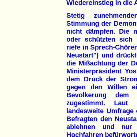
Wiedereinstieg in die
Stetig zunehmende
Stimmung der Demons
nicht dämpfen. Die 
oder schützten sich
riefe in Sprech-Chöre
Neustart") und drück
die Mißachtung der D
Ministerpräsident Yo
dem Druck der Stro
gegen den Willen ei
Bevölkerung dem 
zugestimmt. Laut 
landesweite Umfrage 
Befragten den Neust
ablehnen und nur 
Hochfahren befürwort