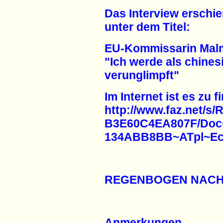
Das Interview erschie
unter dem Titel:
EU-Kommissarin Malm
"Ich werde als chines
verunglimpft"
Im Internet ist es zu f
http://www.faz.net
B3E60C4EA807F/Do
134ABB8BB~ATpl~Ec
REGENBOGEN NACH
Anmerkungen