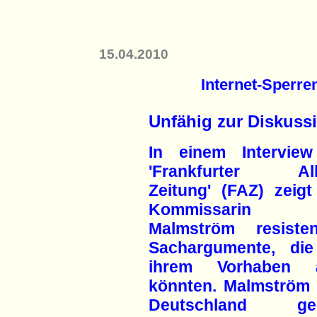
15.04.2010
Internet-Sperre
Unfähig zur Diskuss
In einem Intervie
'Frankfurter All
Zeitung' (FAZ) zeig
Kommissarin C
Malmström resiste
Sachargumente, di
ihrem Vorhaben a
könnten. Malmström w
Deutschland gesc