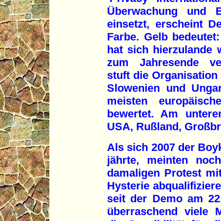
Überwachung und Ein
einsetzt, erscheint 
Farbe. Gelb bedeutet
hat sich hierzulande w
zum Jahresende verö
stuft die Organisatio
Slowenien und Ungar
meisten europäisch
bewertet. Am untere
USA, Rußland, Großbr
Als sich 2007 der Boy
jährte, meinten noch
damaligen Protest m
Hysterie abqualifizie
seit der Demo am 22.
überraschend viele 