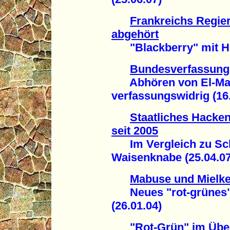
Frankreichs Regie
abgehört
"Blackberry" mit Hin
Bundesverfassungs
Abhören von El-Mas
verfassungswidrig (16
Staatliches Hacken
seit 2005
Im Vergleich zu Schi
Waisenknabe (25.04.07
Mabuse und Mielke 
Neues "rot-grünes" 
(26.01.04)
"Rot-Grün" im Üb