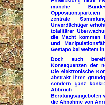
Entwicklung nicht et
manche Bundesta
Oppositionsparteie
zentrale Sammlu
Unverdächtiger erhöht
totalitärer Überwach
die Macht kommen k
und Manipulationsfä
Gestapo bei weitem in 
Doch auch bereit
Konsequenzen der ne
Die elektronische Kom
abstrakt ihren grundg
sondern ganz konkre
Abbruch Info
Beratungsangeboten w
die Abnahme von Anr