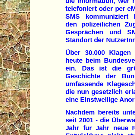
die Information, wer
telefoniert oder per e
SMS kommuniziert h
den polizeilichen Zug
Gesprächen und SM
Standort der NutzerIn
Über 30.000 Klagen 
heute beim Bundesver
ein. Das ist die gr
Geschichte der Bund
umfassende Klageschr
die nun gesetzlich er
eine Einstweilige Ano
Nachdem bereits unte
seit 2001 - die Überw
Jahr für Jahr neue R