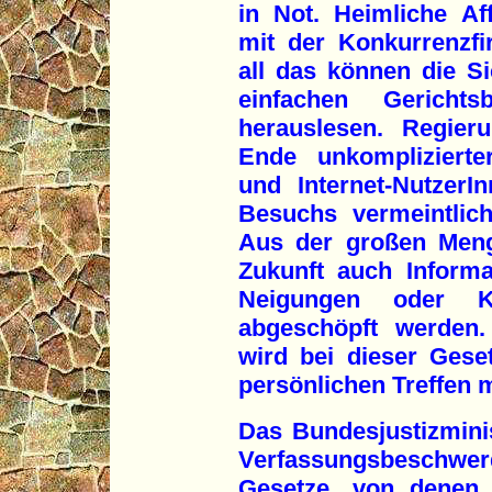
in Not. Heimliche Af
mit der Konkurrenzfi
all das können die Si
einfachen Gerich
herauslesen. Regier
Ende unkomplizierte
und Internet-Nutzer
Besuchs vermeintlich 
Aus der großen Meng
Zukunft auch Informa
Neigungen oder K
abgeschöpft werden.
wird bei dieser Gese
persönlichen Treffen m
Das Bundesjustizmini
Verfassungsbeschwer
Gesetze, von denen 