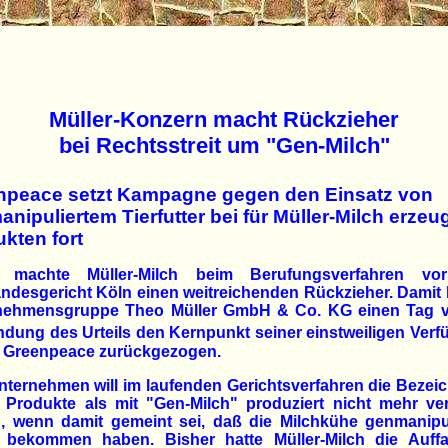
Müller-Konzern macht Rückzieher
bei Rechtsstreit um "Gen-Milch"
npeace setzt Kampagne gegen den Einsatz von
nipuliertem Tierfutter bei für Müller-Milch erzeu
kten fort
 machte Müller-Milch beim Berufungsverfahren v
ndesgericht Köln einen weitreichenden Rückzieher. Damit 
nehmensgruppe Theo Müller GmbH & Co. KG einen Tag v
dung des Urteils den Kernpunkt seiner einstweiligen Ver
 Greenpeace zurückgezogen.
ternehmen will im laufenden Gerichtsverfahren die Beze
 Produkte als mit "Gen-Milch" produziert nicht mehr ve
n, wenn damit gemeint sei, daß die Milchkühe genmanipul
r bekommen haben. Bisher hatte Müller-Milch die Auff