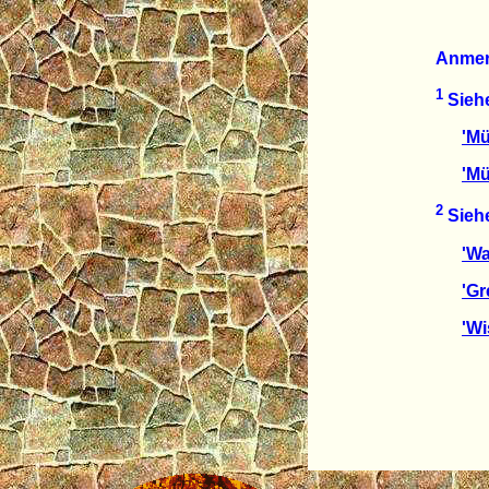
Anmer
1
Siehe
'Mü
'Mü
2
Siehe
'Wa
'Gr
'Wi