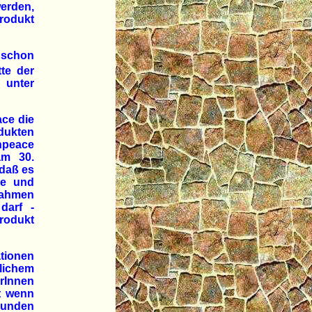
erden,
rodukt
 schon
te der
 unter
ace die
dukten
npeace
am 30.
 daß es
de und
Rahmen
darf -
odukt
tionen
lichem
rInnen
t wenn
bunden