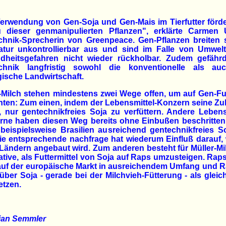
erwendung von Gen-Soja und Gen-Mais im Tierfutter förd
 dieser genmanipulierten Pflanzen", erklärte Carmen 
chnik-Sprecherin von Greenpeace. Gen-Pflanzen breiten s
atur unkontrollierbar aus und sind im Falle von Umwelt
dheitsgefahren nicht wieder rückholbar. Zudem gefährd
chnik langfristig sowohl die konventionelle als au
ische Landwirtschaft.
-Milch stehen mindestens zwei Wege offen, um auf Gen-Fu
hten: Zum einen, indem der Lebensmittel-Konzern seine Zul
, nur gentechnikfreies Soja zu verfüttern. Andere Lebens
rne haben diesen Weg bereits ohne Einbußen beschritten
 beispielsweise Brasilien ausreichend gentechnikfreies S
e entsprechende nachfrage hat wiederum Einfluß darauf,
Ländern angebaut wird. Zum anderen besteht für Müller-Mi
ative, als Futtermittel von Soja auf Raps umzusteigen. Raps
uf der europäische Markt in ausreichendem Umfang und R
ber Soja - gerade bei der Milchvieh-Fütterung - als gleic
etzen.
tian Semmler