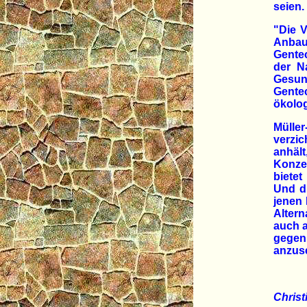
seien.
"Die V
Anbau
Gente
der N
Gesun
Gente
ökolog
Müller
verzic
anhält
Konze
bietet
Und di
jenen 
Altern
auch a
gegenü
anzus
Chris