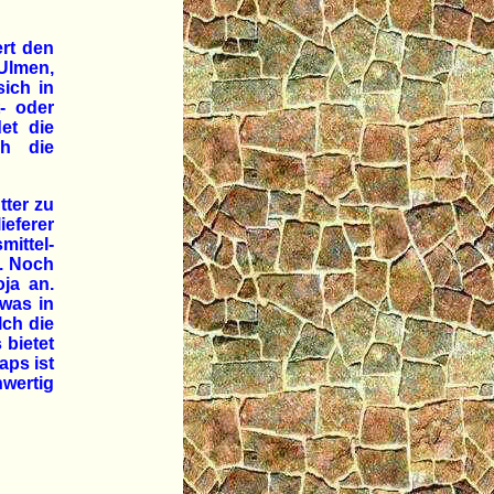
ert den
Ulmen,
ich in
- oder
et die
ch die
tter zu
ieferer
mittel-
. Noch
oja an.
 was in
lch die
 bietet
aps ist
hwertig