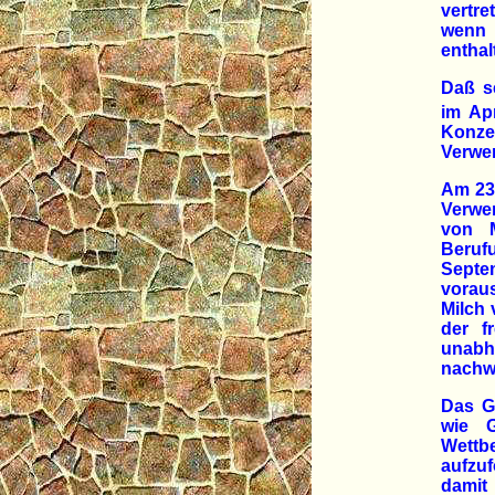
vertr
wenn 
enthal
Daß s
im Ap
Konze
Verwen
Am 23.
Verwe
von M
Beruf
Septem
vorau
Milch
der f
unab
nachwe
Das G
wie G
Wettb
aufzu
damit