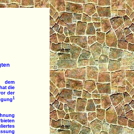
gten
or dem
hat die
or der
1
fügung
ichnung
rbieten
iertes
assung