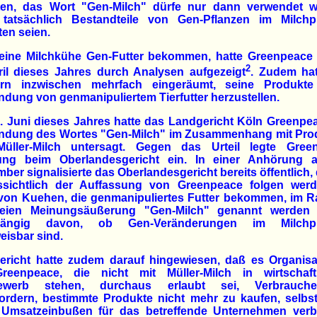
eten, das Wort "Gen-Milch" dürfe nur dann verwendet w
tatsächlich Bestandteile von Gen-Pflanzen im Milchp
ten seien.
eine Milchkühe Gen-Futter bekommen, hatte Greenpeace
2
ril dieses Jahres durch Analysen aufgezeigt
. Zudem hat
rn inzwischen mehrfach eingeräumt, seine Produkte
dung von genmanipuliertem Tierfutter herzustellen.
 Juni dieses Jahres hatte das Landgericht Köln Greenpe
ndung des Wortes "Gen-Milch" im Zusammenhang mit Pro
üller-Milch untersagt. Gegen das Urteil legte Gree
ung beim Oberlandesgericht ein. In einer Anhörung 
ber signalisierte das Oberlandesgericht bereits öffentlich,
ssichtlich der Auffassung von Greenpeace folgen wer
 von Kuehen, die genmanipuliertes Futter bekommen, im 
reien Meinungsäußerung "Gen-Milch" genannt werden 
hängig davon, ob Gen-Veränderungen im Milchpr
isbar sind.
ericht hatte zudem darauf hingewiesen, daß es Organisa
reenpeace, die nicht mit Müller-Milch in wirtschaft
ewerb stehen, durchaus erlaubt sei, Verbrauche
fordern, bestimmte Produkte nicht mehr zu kaufen, selbs
 Umsatzeinbußen für das betreffende Unternehmen ver