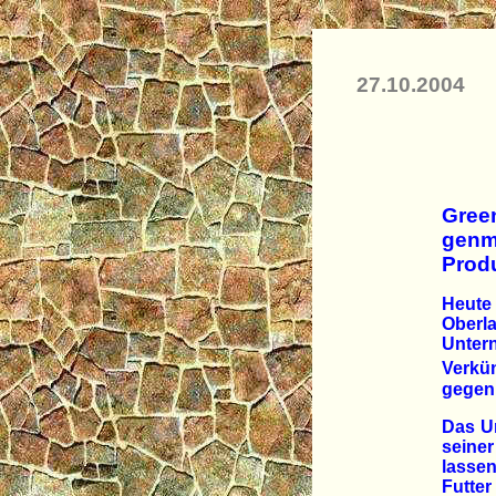
27.10.2004
Gree
genma
Produ
Heute
Oberla
Unter
Verkün
gegen
Das Un
seiner
lasse
Futte