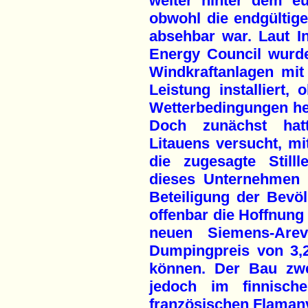
weiter hinter dem eu
obwohl die endgültige
absehbar war. Laut I
Energy Council wurden
Windkraftanlagen mi
Leistung installiert
Wetterbedingungen her
Doch zunächst hat
Litauens versucht, mi
die zugesagte Still
dieses Unternehmen 
Beteiligung der Bevöl
offenbar die Hoffnung
neuen Siemens-Arev
Dumpingpreis von 3,2
können. Der Bau zwe
jedoch im finnisch
französischen Flamanv