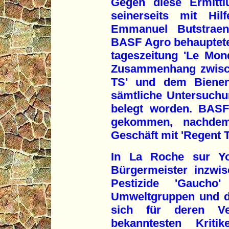
Gegen diese Ermitt
seinerseits mit Hil
Emmanuel Butstraen,
BASF Agro behauptete
tageszeitung 'Le Mond
Zusammenhang zwisch
TS' und dem Bienen
sämtliche Untersuch
belegt worden. BASF
gekommen, nachde
Geschäft mit 'Regent 
In La Roche sur Yon
Bürgermeister inzwi
Pestizide 'Gauch
Umweltgruppen und die
sich für deren V
bekanntesten Kriti