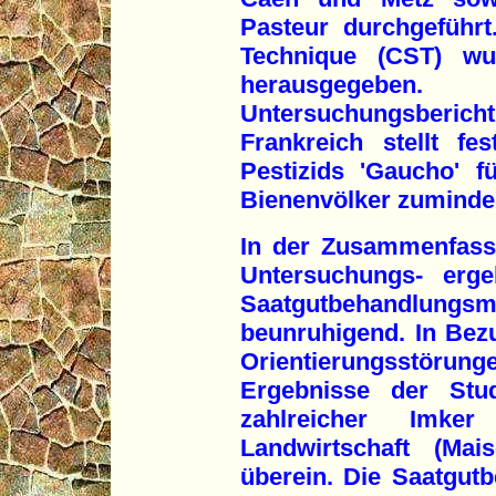
Pasteur durchgeführt
Technique (CST) wu
herausgegebe
Untersuchungsberi
Frankreich stellt f
Pestizids 'Gaucho' 
Bienenvölker zumindes
In der Zusammenfassu
Untersuchungs- erg
Saatgutbehandlu
beunruhigend. In Bezu
Orientierungsstörun
Ergebnisse der Stu
zahlreicher Imke
Landwirtschaft (Ma
überein. Die Saatgut