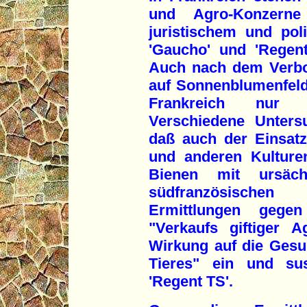
und Agro-Konzern
juristischem und poli
'Gaucho' und 'Regen
Auch nach dem Verbo
auf Sonnenblumenfeld
Frankreich nur v
Verschiedene Unters
daß auch der Einsatz
und anderen Kulture
Bienen mit ursäch
südfranzösischen
Ermittlungen geg
"Verkaufs giftiger A
Wirkung auf die Ges
Tieres" ein und su
'Regent TS'.