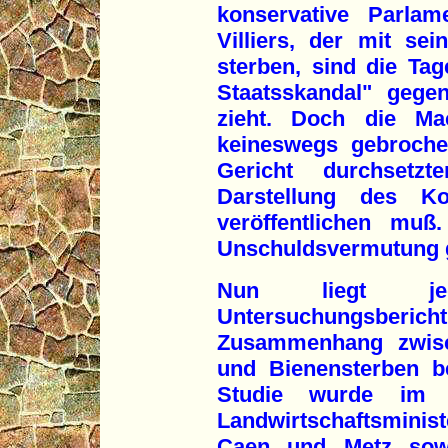
konservative Parlam
Villiers, der mit s
sterben, sind die Ta
Staatsskandal" geg
zieht. Doch die Ma
keineswegs gebroche
Gericht durchsetz
Darstellung des K
veröffentlichen mu
Unschuldsvermutung g
Nun liegt jed
Untersuchungsbericht
Zusammenhang zwisch
und Bienensterben be
Studie wurde im A
Landwirtschaftsminis
Caen und Metz sowi