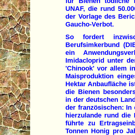
für Bienen tödliche 
UNAF, die rund 50.000
der Vorlage des Beric
Gaucho-Verbot.
So fordert inzwi
Berufsimkerbund (DI
ein Anwendungsver
Imidacloprid unter 
'Chinook' vor allem i
Maisproduktion einges
Hektar Anbaufläche is
die Bienen besonders
in der deutschen Landw
der französischen: In
hierzulande rund die H
führte zu Ertragsei
Tonnen Honig pro Ja