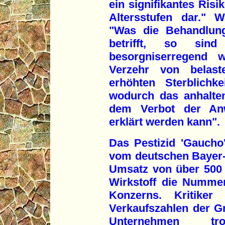
ein signifikantes Risi
Altersstufen dar." W
"Was die Behandlun
betrifft, so sin
besorgniserregend 
Verzehr von belast
erhöhten Sterblichk
wodurch das anhalte
dem Verbot der An
erklärt werden kann".
Das Pestizid 'Gaucho'
vom deutschen Bayer-
Umsatz von über 500 M
Wirkstoff die Numme
Konzerns. Kritike
Verkaufszahlen der G
Unternehmen tr