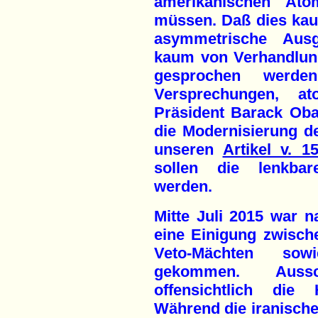
amerikanischen Ato
müssen. Daß dies kau
asymmetrische Ausg
kaum von Verhandlun
gesprochen werde
Versprechungen, a
Präsident Barack Oba
die Modernisierung d
unseren
Artikel v. 15
sollen die lenkbar
werden.
Mitte Juli 2015 war 
eine Einigung zwisch
Veto-Mächten sow
gekommen. Auss
offensichtlich die
Während die iranische