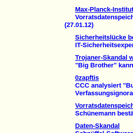
Max-Planck-Institut
Vorratsdatenspeicher
(27.01.12)
Sicherheitslücke b
IT-Sicherheitsexpert
Trojaner-Skandal w
"Big Brother" kann 
0zapftis
CCC analysiert "Bun
Verfassungsignoranz 
Vorratsdatenspeic
Schünemann bestätigt
Daten-Skandal