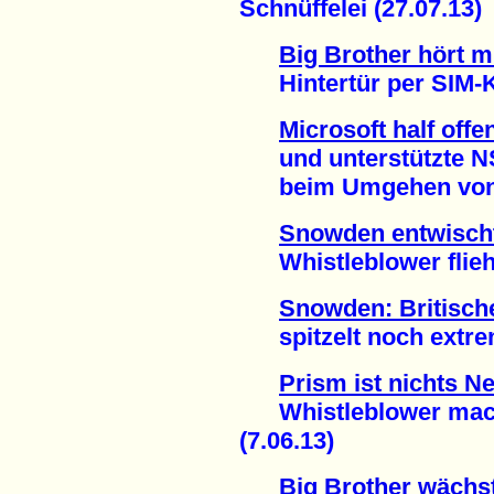
Schnüffelei (27.07.13)
Big Brother hört m
Hintertür per SIM-Ka
Microsoft half offe
und unterstützte 
beim Umgehen von Ve
Snowden entwisch
Whistleblower flieht
Snowden: Britisc
spitzelt noch extrem
Prism ist nichts N
Whistleblower macht
(7.06.13)
Big Brother wächs