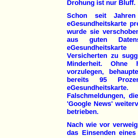
Drohung ist nur Bluff.
Schon seit Jahren
eGesundheitskarte p
wurde sie verschobe
aus guten Datens
eGesundheitskarte
Versicherten zu sugge
Minderheit. Ohne h
vorzulegen, behaupt
bereits 95 Proze
eGesundheitskart
Falschmeldungen, die
'Google News' weiter
betrieben.
Nach wie vor verweige
das Einsenden eines